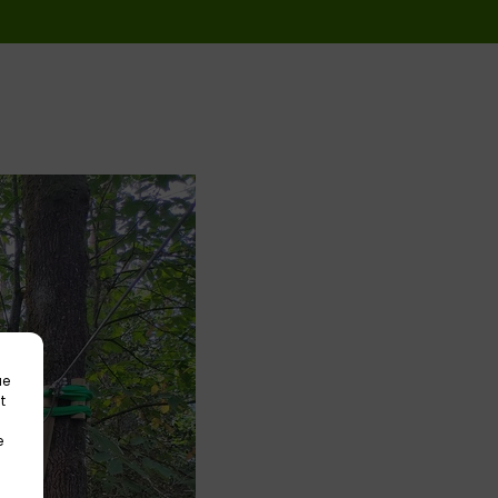
ue
t
e