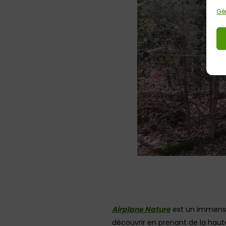
Gér
Airplane Nature
est un immense 
découvrir en prenant de la haut