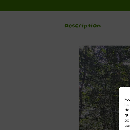
Description
Pou
les
de 
que
pas
cer