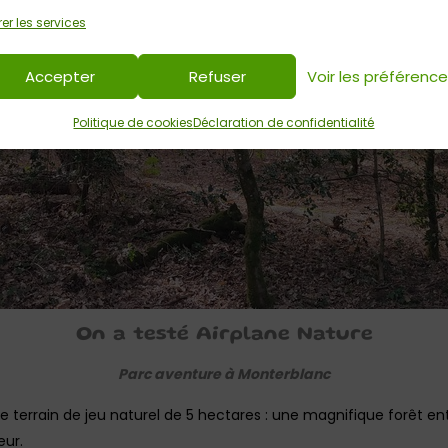
er les services
Accepter
Refuser
Voir les préférenc
Politique de cookies
Déclaration de confidentialité
On a testé Airplane Nature
Parc aventure à Monterblanc
terrain de jeu naturel de 5 hectares : une magnifique forêt en
eur.