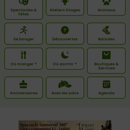
Spectacles &
Ateliers Stages
Animaux
Fêtes
Se bouger
Découvertes
Balades
Où manger ?
Où dormir ?
Boutiques &
Services
Anniversaires
Avec les ados
Agenda