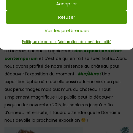
Accepter
Refuser
Voir les préférences
Politique de cookies
Déclaration de confidentialité
Le Domaine accueille également
des expositions d’art
contemporain
et c’est ce qui en fait sa spécificité… Alors,
nous avons profité de notre présence au château pour
découvrir l’exposition du moment :
Mur/Murs !
Une
exposition éphémère qui elle aussi redonne vie, non pas
aux personnages mais aux murs du château ! Tout
simplement magnifique ! Le public peut la découvrir
jusqu’au 1er novembre 2015, les scolaires jusqu’en fin
d’année… et ensuite, il faudra attendre que le Domaine
nous dévoile la prochaine exposition
!