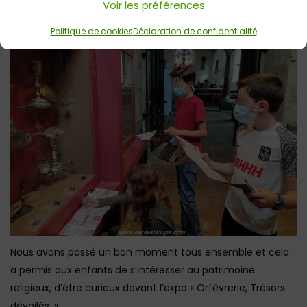
Voir les préférences
fait en autonomie.
Politique de cookies
Déclaration de confidentialité
Nous avons passé un bon moment tous ensemble et cela
a permis aux enfants de s’intéresser au patrimoine
religieux, d’être curieux devant l’expo « Orfèvrerie, Trésors
dévoilés. »