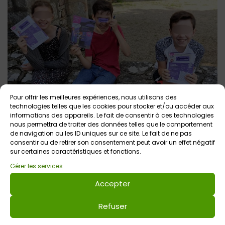
Pour offrir les meilleures expériences, nous utilisons des
technologies telles que les cookies pour stocker et/ou accéder aux
informations des appareils. Le fait de consentir à ces technologies
nous permettra de traiter des données telles que le comportement
Une fois notre mission achevée, nous récupérons une
de navigation ou les ID uniques sur ce site. Le fait de ne pas
petite clé à coller sur le livret-jeu !
consentir ou de retirer son consentement peut avoir un effet négatif
sur certaines caractéristiques et fonctions.
Nous connaissions déjà Pluvigner et pourtant ce jeu nous a
Gérer les services
permis de découvrir un endroit que nous n’avions jamais
Accepter
remarqué auparavant, et qui était sous nos yeux !
Le jeu est vraiment très sympa et d’un niveau
Refuser
parfaitement adapté aux enfants à partir de 7-8 ans. Il se