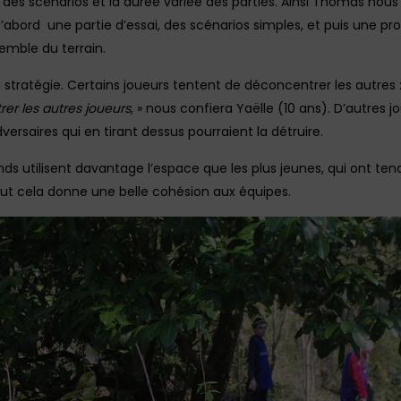
é des scénarios et la durée variée des parties. Ainsi Thomas nou
’abord une partie d’essai, des scénarios simples, et puis une pr
emble du terrain.
tratégie. Certains joueurs tentent de déconcentrer les autres 
er les autres joueurs
, » nous confiera Yaëlle (10 ans). D’autres 
dversaires qui en tirant dessus pourraient la détruire.
ds utilisent davantage l’espace que les plus jeunes, qui ont te
ut cela donne une belle cohésion aux équipes.