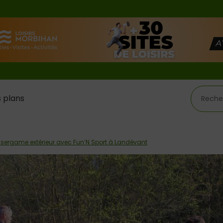
 plans
lasergame extérieur avec Fun’N Sport à Landévant