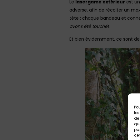
Le
lasergame extérieur
est un 
adverse, afin de récolter un ma
tête : chaque bandeau et conne
avons été touché
s.
Et bien évidemment, ce sont des
Pou
les
de 
que
pas
cer