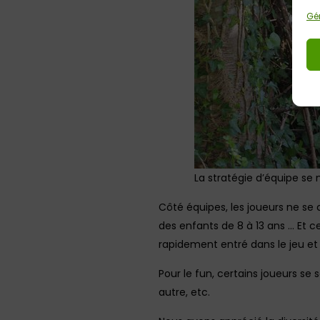
Gér
La stratégie d’équipe se
Côté équipes, les joueurs ne se 
des enfants de 8 à 13 ans … Et c
rapidement entré dans le jeu et 
Pour le fun, certains joueurs 
autre, etc.