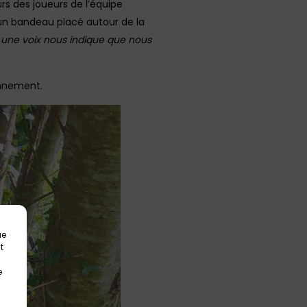
eurs des joueurs de l’équipe
 un bandeau placé autour de la
u une voix nous indique que nous
onnement.
ue
t
e