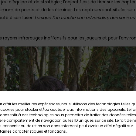
jeu d’équipe et de stratégie ; l’objectif est de tirer sur les capt
ximum de points et de les éliminer. Les capteurs sont situés sur
cté à son laser.
Lorsque l’on touche son adversaire, des sons o
 rayons infrarouges inoffensifs pour les joueurs et pour l’envir
r offrir les meilleures expériences, nous utilisons des technologies telles q
 cookies pour stocker et/ou accéder aux informations des appareils. Le fai
consentir à ces technologies nous permettra de traiter des données telles
 le comportement de navigation ou les ID uniques sur ce site. Le fait de n
 consentir ou de retirer son consentement peut avoir un effet négatif sur
taines caractéristiques et fonctions.