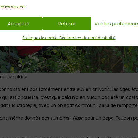
er les services
Accepter
Refuser
Voir les préférenc
Politique de cookies
Déclaration de confidentialité
 met en place
connaissaient pas forcément entre eux en arrivant ; les âges éta
e qui est chouette, c’est que cela n’a en aucun cas été un obsta
dans la stratégie, avec un objectif commun : celui de remporter 
se sont même donnés des surnoms :
Flash
pour un papa, Faucon po