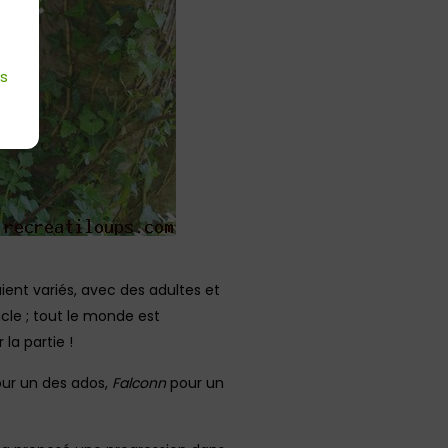
es
ient variés, avec des adultes et
cle ; tout le monde est
la partie !
ur un des ados,
Falconn
pour un