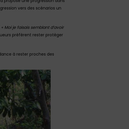
s a proposé une progression dans
ogression vers des scénarios un
: «
Moi je faisais semblant d’avoir
joueurs préfèrent rester protéger
ndance à rester proches des