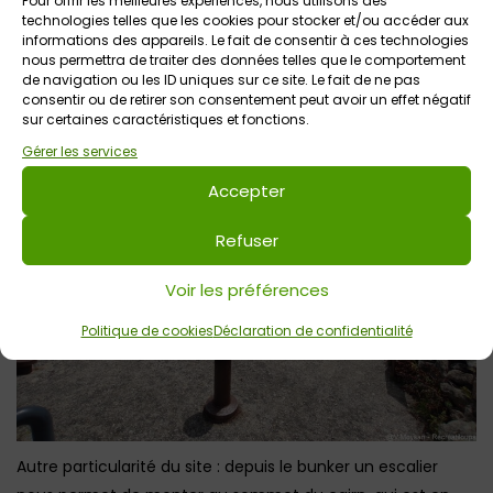
Pour offrir les meilleures expériences, nous utilisons des
périodes de l’Histoire dans un même lieu, et ceci à notre
technologies telles que les cookies pour stocker et/ou accéder aux
rythme puisqu’en dehors des visites guidées le site se
informations des appareils. Le fait de consentir à ces technologies
nous permettra de traiter des données telles que le comportement
découvre en autonomie.
de navigation ou les ID uniques sur ce site. Le fait de ne pas
consentir ou de retirer son consentement peut avoir un effet négatif
sur certaines caractéristiques et fonctions.
Gérer les services
Accepter
Refuser
Voir les préférences
Politique de cookies
Déclaration de confidentialité
Autre particularité du site : depuis le bunker un escalier