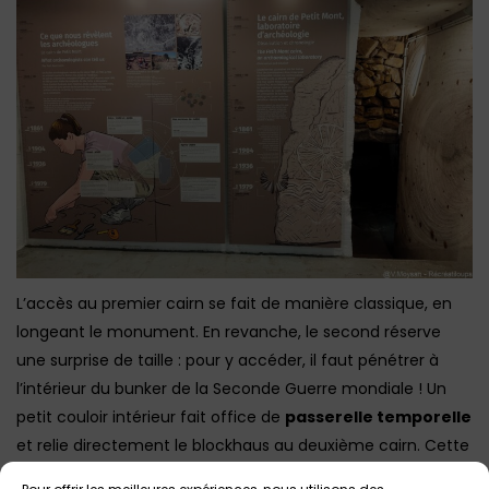
L’accès au premier cairn se fait de manière classique, en
longeant le monument. En revanche, le second réserve
une surprise de taille : pour y accéder, il faut pénétrer à
l’intérieur du bunker de la Seconde Guerre mondiale ! Un
petit couloir intérieur fait office de
passerelle temporelle
et relie directement le blockhaus au deuxième cairn. Cette
structure insolite nous fait naviguer sur deux grandes