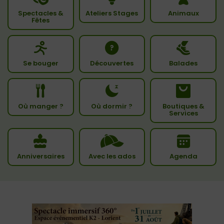
Spectacles &
Ateliers Stages
Animaux
Fêtes
Se bouger
Découvertes
Balades
Où manger ?
Où dormir ?
Boutiques &
Services
Anniversaires
Avec les ados
Agenda