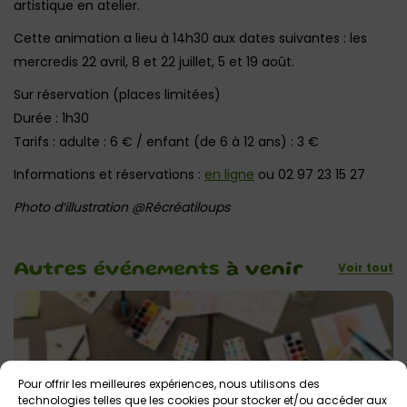
artistique en atelier.
Cette animation a lieu à 14h30 aux dates suivantes : les
mercredis 22 avril, 8 et 22 juillet, 5 et 19 août.
Sur réservation (places limitées)
Durée : 1h30
Tarifs : adulte : 6 € / enfant (de 6 à 12 ans) : 3 €
Informations et réservations :
en ligne
ou 02 97 23 15 27
Photo d’illustration @Récréatiloups
Voir tout
Autres événements
à venir
Pour offrir les meilleures expériences, nous utilisons des
technologies telles que les cookies pour stocker et/ou accéder aux