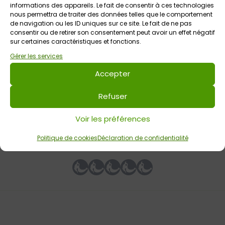
informations des appareils. Le fait de consentir à ces technologies
nous permettra de traiter des données telles que le comportement
de navigation ou les ID uniques sur ce site. Le fait de ne pas
consentir ou de retirer son consentement peut avoir un effet négatif
12 août 2026
sur certaines caractéristiques et fonctions.
Atelier ados : Les couleurs du passé : de la
Gérer les services
colorisation à l’intelligence artificielle / Musée
du Faouët
Accepter
Musée du Faouët
De 12 ans à 15 ans
Refuser
Voir les préférences
Votre avis sur
Politique de cookies
Déclaration de confidentialité
Atelier décor sur céramique