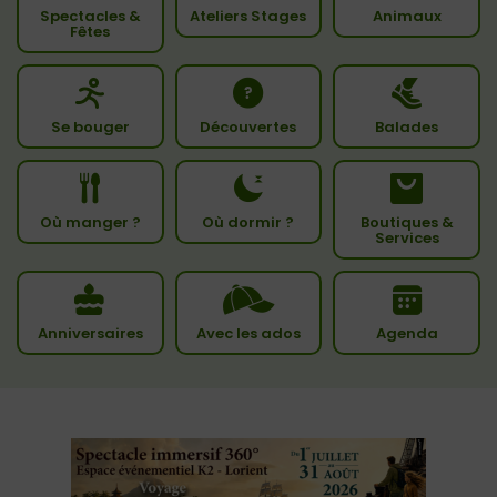
Spectacles &
Ateliers Stages
Animaux
Fêtes
Se bouger
Découvertes
Balades
Où manger ?
Où dormir ?
Boutiques &
Services
Anniversaires
Avec les ados
Agenda