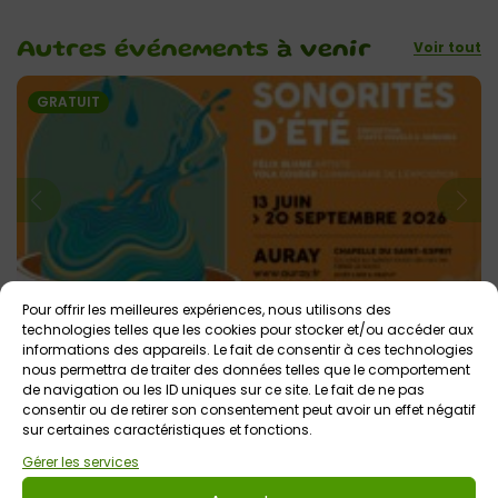
Voir tout
Autres événements
à venir
GRATUIT
13 juin 2026 > 20 septembre 2026
Pour offrir les meilleures expériences, nous utilisons des
technologies telles que les cookies pour stocker et/ou accéder aux
Exposition Sonorités d’été
informations des appareils. Le fait de consentir à ces technologies
Chapelle du Saint-Esprit
Tout public
nous permettra de traiter des données telles que le comportement
de navigation ou les ID uniques sur ce site. Le fait de ne pas
consentir ou de retirer son consentement peut avoir un effet négatif
sur certaines caractéristiques et fonctions.
Gérer les services
Votre avis sur