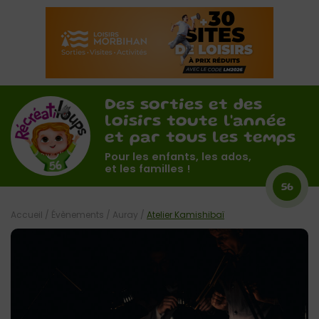
Des sorties et des
loisirs toute l'année
et par tous les temps
Pour les enfants, les ados,
et les familles !
56
Accueil
/
Évènements
/
Auray
/
Atelier Kamishibaï