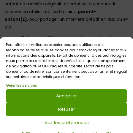
enfant de manière originale et créative, ou encore de
réserver un atelier à 4 ou 6 mains,
parent-
enfant(s),
pour partager un moment créatif en duo ou en
trio.
Retrouvez ICI toutes les infos sur Lilaxel
Pour offrir les meilleures expériences, nous utilisons des
technologies telles que les cookies pour stocker et/ou accéder aux
informations des appareils. Le fait de consentir à ces technologies
Voir tout
nous permettra de traiter des données telles que le comportement
Autres événements
à venir
de navigation ou les ID uniques sur ce site. Le fait de ne pas
consentir ou de retirer son consentement peut avoir un effet négatif
sur certaines caractéristiques et fonctions.
Gérer les services
Accepter
Refuser
Voir les préférences
10 août 2026 > 14 août 2026