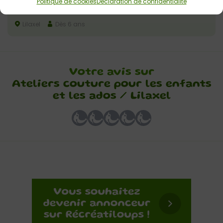
Ateliers couture pour enfants et ados avec
Politique de cookies
Déclaration de confidentialité
Lilaxel
Lilaxel
Dès 6 ans
Votre avis sur
Ateliers couture pour les enfants
et les ados / Lilaxel