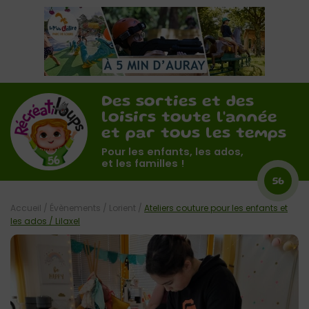
Des sorties et des
loisirs toute l'année
et par tous les temps
Pour les enfants, les ados,
et les familles !
56
Accueil
/
Évènements
/
Lorient
/
Ateliers couture pour les enfants et
les ados / Lilaxel