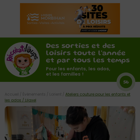
Des sorties et des
loisirs toute l'année
et par tous les temps
Pour les enfants, les ados,
et les familles !
56
Accueil
/
Évènements
/
Lorient
/
Ateliers couture pour les enfants et
les ados / Lilaxel