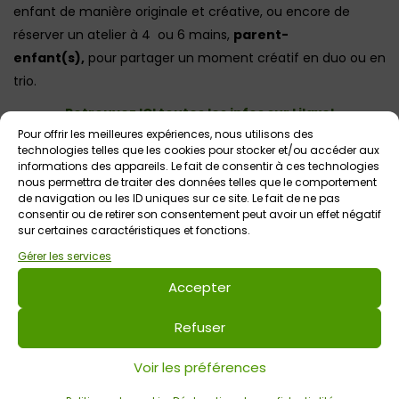
enfant de manière originale et créative, ou encore de
réserver un atelier à 4 ou 6 mains,
parent-
enfant(s),
pour partager un moment créatif en duo ou en
trio.
Retrouvez ICI toutes les infos sur Lilaxel
Pour offrir les meilleures expériences, nous utilisons des
technologies telles que les cookies pour stocker et/ou accéder aux
informations des appareils. Le fait de consentir à ces technologies
Voir tout
nous permettra de traiter des données telles que le comportement
Autres événements
à venir
de navigation ou les ID uniques sur ce site. Le fait de ne pas
consentir ou de retirer son consentement peut avoir un effet négatif
sur certaines caractéristiques et fonctions.
Gérer les services
Accepter
Refuser
Voir les préférences
10 août 2026 > 14 août 2026