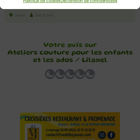
Ateliers couture pour enfants et ados avec
Politique de cookies
Déclaration de confidentialité
Lilaxel
Lilaxel
Dès 6 ans
Votre avis sur
Ateliers couture pour les enfants
et les ados / Lilaxel