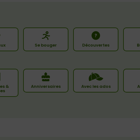
ux
Se bouger
Découvertes
B
es &
Anniversaires
Avec les ados
A
ces