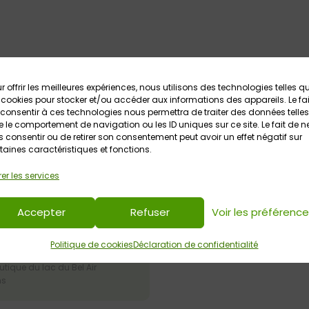
r offrir les meilleures expériences, nous utilisons des technologies telles q
 cookies pour stocker et/ou accéder aux informations des appareils. Le fai
consentir à ces technologies nous permettra de traiter des données telles
 le comportement de navigation ou les ID uniques sur ce site. Le fait de n
 consentir ou de retirer son consentement peut avoir un effet négatif sur
taines caractéristiques et fonctions.
er les services
026
Accepter
Refuser
Voir les préférenc
nocturne en canoë
e chauves-souris
Politique de cookies
Déclaration de confidentialité
tique du lac du Bel Air
ns