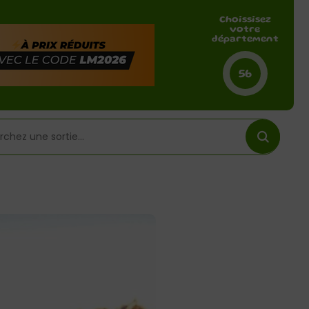
Choissisez
votre
département
56