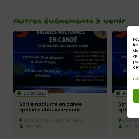
Autres événements
à venir
Pou
les
de 
que
pas
cer
Gér
12 août 2026
19 août 2
Sortie nocturne en canoë
Sortie 
spéciale chauves-souris
spécial
Base nautique du lac du Bel Air
Base nau
Dès 7 ans
Dès 7 a