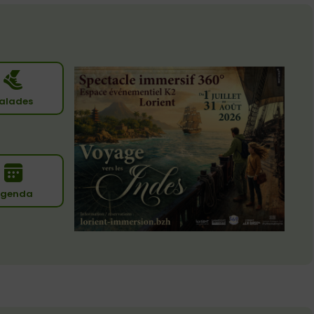
alades
genda