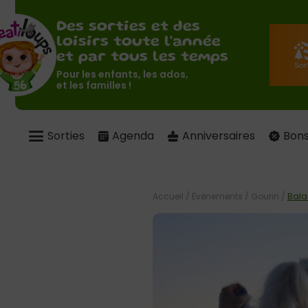
Des sorties et des
loisirs toute l'année
et par tous les temps
Pour les enfants, les ados,
et les familles !
Sorties
Agenda
Anniversaires
Bons
Accueil
/
Évènements
/
Gourin
/
Bala