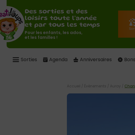
Des sorties et des
loisirs toute l'année
et par tous les temps
Pour les enfants, les ados,
et les familles !
Sorties
Agenda
Anniversaires
Bons
Accueil
/
Évènements
/
Auray
/
Chant