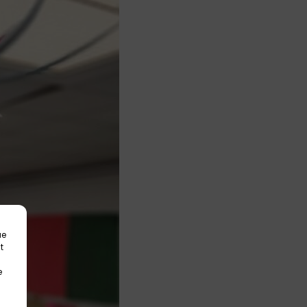
ue
t
e