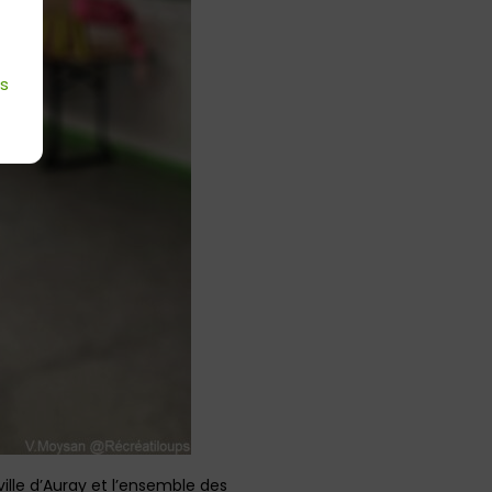
es
 ville d’Auray et l’ensemble des