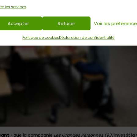
er les services
Accepter
Refuser
Voir les préférenc
Politique de cookies
Déclaration de confidentialité
éant
» que la compagnie
Les Grandes Personnes (93)
investit la