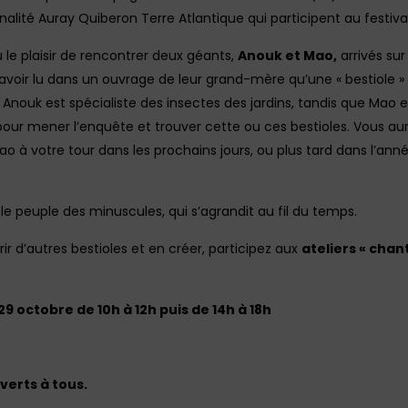
té Auray Quiberon Terre Atlantique qui participent au festiva
le plaisir de rencontrer deux géants,
Anouk et Mao,
arrivés su
 avoir lu dans un ouvrage de leur grand-mère qu’une « bestiole 
 Anouk est spécialiste des insectes des jardins, tandis que Mao e
s pour mener l’enquête et trouver cette ou ces bestioles. Vous au
ao à votre tour dans les prochains jours, ou plus tard dans l’anné
e peuple des minuscules, qui s’agrandit au fil du temps.
ir d’autres bestioles et en créer, participez aux
ateliers « chant
9 octobre de 10h à 12h puis de 14h à 18h
verts à tous.