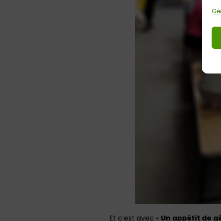
Gér
Et c’est avec «
Un appétit de g