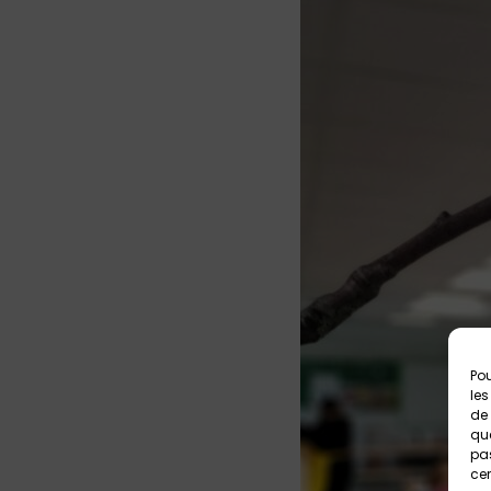
Pou
les
de 
que
pas
cer