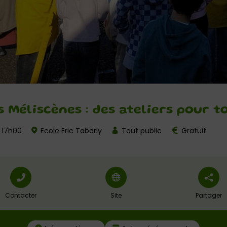
s Méliscènes : des ateliers pour t
 17h00
Ecole Eric Tabarly
Tout public
Gratuit
Contacter
Site
Partager