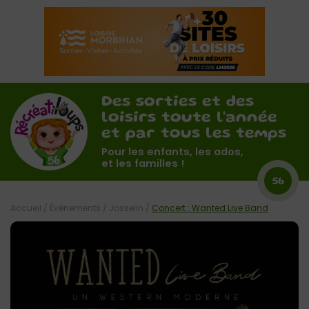
Des sorties et des
loisirs toute l'année
et par tous les temps
Pour les enfants, les ados,
et les familles !
56
Accueil
/
Évènements
/
Josselin
/
Concert : Wanted Live Band