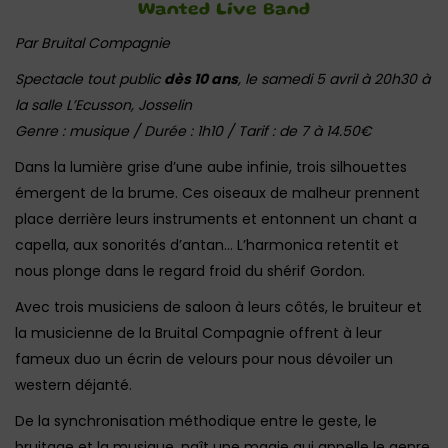
Wanted Live Band
Par Bruital Compagnie
Spectacle tout public
dès 10 ans
, le samedi 5 avril à 20h30 à
la salle L’Ecusson, Josselin
Genre : musique / Durée : 1h10 / Tarif : de 7 à 14.50€
Dans la lumière grise d’une aube infinie, trois silhouettes
émergent de la brume. Ces oiseaux de malheur prennent
place derrière leurs instruments et entonnent un chant a
capella, aux sonorités d’antan… L’harmonica retentit et
nous plonge dans le regard froid du shérif Gordon.
Avec trois musiciens de saloon à leurs côtés, le bruiteur et
la musicienne de la Bruital Compagnie offrent à leur
fameux duo un écrin de velours pour nous dévoiler un
western déjanté.
De la synchronisation méthodique entre le geste, le
bruitage et la musique, naît une magie qui appelle le genre