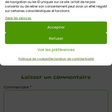
de navigation ou les ID uniques sur ce site. Le fait de ne pas
consentir ou de retirer son consentement peut avoir un effet négatif
Tout public
sur certaines caractéristiques et fonctions.
Gérer les services
Accepter
Votre avis sur
Concert : Wanted Live Band
Refuser
Voir les préférences
Politique de cookies
Déclaration de confidentialité
Laisser un commentaire
Commentaire
*