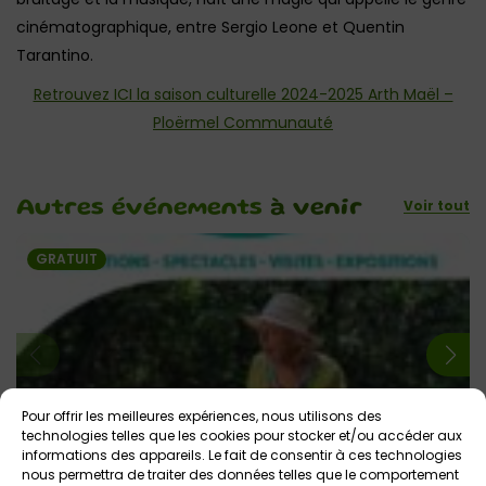
cinématographique, entre Sergio Leone et Quentin
Tarantino.
Retrouvez ICI la saison culturelle 2024-2025 Arth Maël –
Ploërmel Communauté
Voir tout
Autres événements
à venir
GRATUIT
Pour offrir les meilleures expériences, nous utilisons des
technologies telles que les cookies pour stocker et/ou accéder aux
13 août 2026
informations des appareils. Le fait de consentir à ces technologies
nous permettra de traiter des données telles que le comportement
Arth Maël en Balade : spectacles gratuits