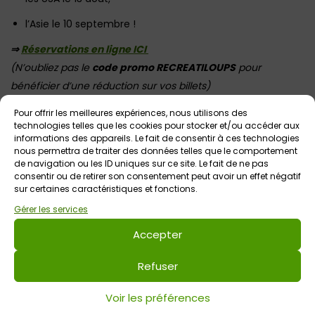
l’Asie le 10 septembre !
⇒
Réservations en ligne ICI
(N’oubliez pas le
code promo RECREATILOUPS
pour
bénéficier d’une réduction sur vos billets)
Les jeudis de 19h à 22h en mai, juin, juillet-août / de 18h30 à
Pour offrir les meilleures expériences, nous utilisons des
21h30 en septembre
technologies telles que les cookies pour stocker et/ou accéder aux
informations des appareils. Le fait de consentir à ces technologies
Note : les réservations sont indispensables, afin de prévoir
nous permettra de traiter des données telles que le comportement
de navigation ou les ID uniques sur ce site. Le fait de ne pas
les quantités de planches apéro !
consentir ou de retirer son consentement peut avoir un effet négatif
sur certaines caractéristiques et fonctions.
Gérer les services
Accepter
Refuser
Voir les préférences