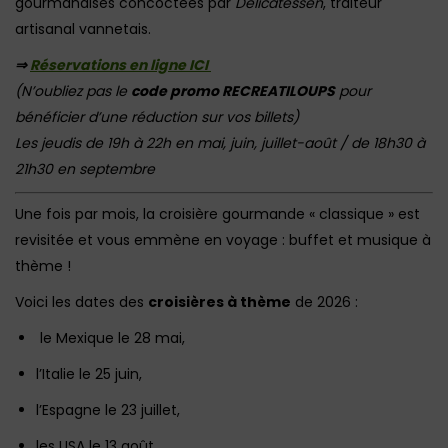
gourmandises concoctées par
Délicatessen
, traiteur
artisanal vannetais.
⇒
Réservations en ligne ICI
(N’oubliez pas le
code promo RECREATILOUPS
pour
bénéficier d’une réduction sur vos billets)
Les jeudis de 19h à 22h en mai, juin, juillet-août / de 18h30 à
21h30 en septembre
Une fois par mois, la croisière gourmande « classique » est
revisitée et vous emmène en voyage : buffet et musique à
thème !
Voici les dates des
croisières à thème
de 2026 :
le Mexique le 28 mai,
l’Italie le 25 juin,
l’Espagne le 23 juillet,
les USA le 13 août,