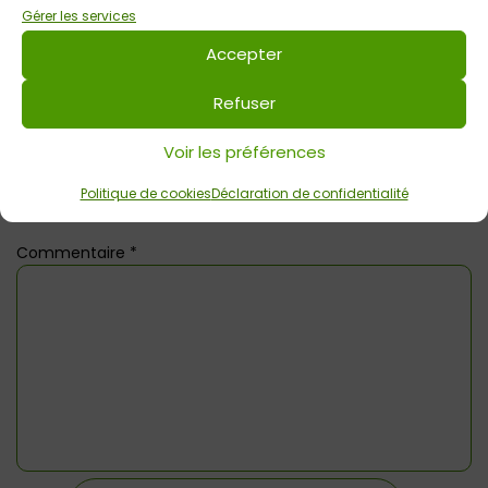
Découverte sensorielle avec Petits
Gérer les services
Pas
Accepter
Refuser
Voir les préférences
Politique de cookies
Déclaration de confidentialité
Laisser un commentaire
Commentaire
*