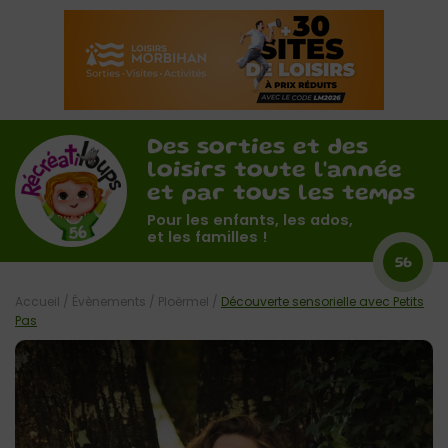
Des sorties et des
loisirs toute l'année
et par tous les temps
Pour les enfants, les ados,
et les familles !
56
Accueil
/
Évènements
/
Ploërmel
/
Découverte sensorielle avec Petits
Pas