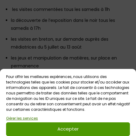
les visites commentées tous les samedis à 11h
la découverte de l’exposition dans le noir tous les
samedis à 17h
les visites en breton, sur demande auprès des
médiatrices du 5 juillet au 13 août
les jeux et manipulation de matières, sur place en
permanence
la visite de l’expo en nocturne le samedi 21 juin jusqu’à
Pour offrir les meilleures expériences, nous utilisons des
technologies telles que les cookies pour stocker et/ou accéder aux
22h à l’occasion de la Fête de la musique
informations des appareils. Le fait de consentir à ces technologies
nous permettra de traiter des données telles que le comportement
le rendez-vous contes jeudi 17 juillet à 18h30 –
inscription
de navigation ou les ID uniques sur ce site. Le fait de ne pas
en ligne ICI
consentir ou de retirer son consentement peut avoir un effet négatif
sur certaines caractéristiques et fonctions.
l’atelier créatif « Faites la peau à votre créature
Gérer les services
imaginaire » samedi 19 juillet à 10h et 14h –
inscription en
Accepter
ligne ICI