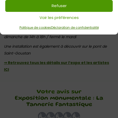
les visites en présence des artistes dimanche 20 et lundi
Refuser
21 juillet aux heures d’ouverture de l’exposition
Voir les préférences
Entrée libre et gratuite
Politique de cookies
Déclaration de confidentialité
Du lundi au samedi de 10h30 à 12h et 14h à 18h / le
dimanche de 14h à 18h / fermé le mardi
Une installation est également à découvrir sur le pont de
Saint-Goustan
⇒ Retrouvez tous les détails sur l’expo et les artistes
ICI
Votre avis sur
Exposition monumentale : La
Tannerie Fantastique