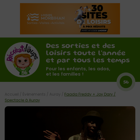
Des sorties et des
loisirs toute l'année
et par tous les temps
Pour les enfants, les ados,
et les familles !
56
Accueil
/
Évènements
/
Auray
/
Faada Freddy + Joy Dary /
Spectacle à Auray