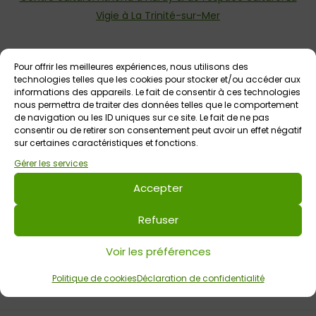
Vigie à La Trinité-sur-Mer
Pour offrir les meilleures expériences, nous utilisons des
Voir tout
Autres événements
à venir
technologies telles que les cookies pour stocker et/ou accéder aux
informations des appareils. Le fait de consentir à ces technologies
GRATUIT
nous permettra de traiter des données telles que le comportement
de navigation ou les ID uniques sur ce site. Le fait de ne pas
consentir ou de retirer son consentement peut avoir un effet négatif
sur certaines caractéristiques et fonctions.
Gérer les services
Accepter
Refuser
13 juin 2026 > 20 septembre 2026
Exposition Sonorités d’été
Voir les préférences
Chapelle du Saint-Esprit
Tout public
Politique de cookies
Déclaration de confidentialité