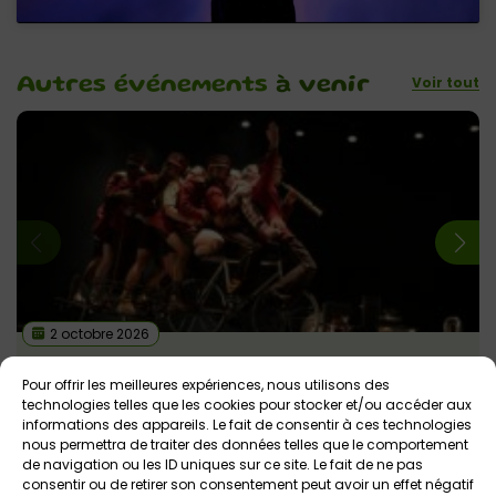
Voir tout
Autres événements
à venir
2 octobre 2026
Octopus : Spectacle de cirque et musique
Pour offrir les meilleures expériences, nous utilisons des
Théâtre du Blavet
Dès 6 ans
technologies telles que les cookies pour stocker et/ou accéder aux
informations des appareils. Le fait de consentir à ces technologies
nous permettra de traiter des données telles que le comportement
de navigation ou les ID uniques sur ce site. Le fait de ne pas
consentir ou de retirer son consentement peut avoir un effet négatif