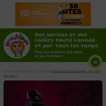
Des sorties et des
loisirs toute l'année
et par tous les temps
Pour les enfants, les ados,
et les familles !
56
Accueil
/
Évènements
/
Lorient
/
Festival Les Salles Mômes : Oh yeah !
Oh yeah !