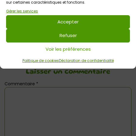
sur certaines caractéristiques et fonctions.
Votre avis sur
Gérer les services
Festival Les Salles Mômes : Oh yeah
Accepter
! Oh yeah !
Refuser
Voir les préférences
Politique de cookies
Déclaration de confidentialité
Laisser un commentaire
Commentaire
*