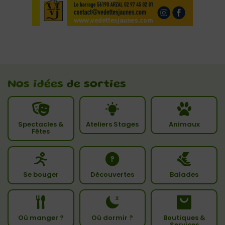
Nos idées
de sorties
Spectacles &
Ateliers Stages
Animaux
Fêtes
Se bouger
Découvertes
Balades
Où manger ?
Où dormir ?
Boutiques &
Services