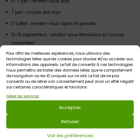
6-7 juin : rendez-vous oryx
7 juin : course des oryx
17 juillet : rendez-vous tapirs et pecaris
12-13 septembre : rendez-vous lémuriens et tortues
rayonnées
Pour offrir les meilleures expériences, nous utilisons des
Plus d’infos sur les rendez-vous de la conservation ICI
technologies telles que les cookies pour stocker et/ou accéder aux
informations des appareils. Le fait de consentir à ces technologies
⇒ Bon à savoir :
Branféré participe activement à plus de 60
nous permettra de traiter des données telles que le comportement
programmes de conservation EEP et soutient plus d’une
de navigation ou les ID uniques sur ce site. Le fait de ne pas
douzaine d’associations internationales pour la
consentir ou de retirer son consentement peut avoir un effet négatif
sur certaines caractéristiques et fonctions.
conservation
Gérer les services
⇒ Le plus :
1 % du prix de votre billet est reversé aux
Accepter
associations de conservation soutenues par Branféré !
Tarifs habituels d’entrée du parc, sans supplément.
Refuser
BON PLAN ! Tarifs préférentiels sur les billets non datés
Voir les préférences