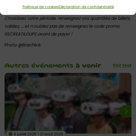
avec le code promo RECREATILOUPS sur la billetterie en
Politique de cookies
Déclaration de confidentialité
ligne : exclusivement dans le lien ICI:
Choisissez votre période, renseignez vos quantités de billets,
validez, … et n’oubliez pas de renseignez le code promo
RECREATILOUPS avant de payer !
Photo @Branféré
Voir tout
Autres événements
à venir
4 juillet 2026 > 31 août 2026