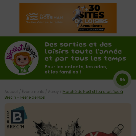
Des sorties et des
loisirs toute l'année
et par tous les temps
Pour les enfants, les ados,
et les familles !
56
Accueil
/
Évènements
/
Auray
/
Marché de Noël et feu d’artifice à
Brec’h – Féérie de Noël