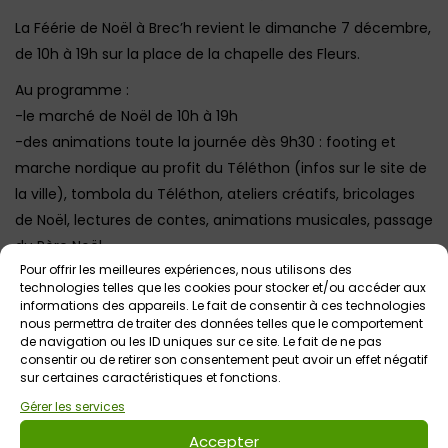
La Féérie de Noël à Brec’h revient le dimanche 7 décembre,
de 10h à 19h sur la place de la chapelle des Fleurs.
Au programme :
-le marché de Noël de 10h à 19h
-des animations toute la journée dès 9h30 : footing et
marche nordique au profit du Téléthon (infos sur le site de
la ville), tombola du Téléthon, ateliers créatifs, bricolages
de Noël, lectures de contes, animations musicales, passage
du Père Noël
Pour offrir les meilleures expériences, nous utilisons des
-conte de Noël et
feu d’artifice
à 18h depuis le parvis de
technologies telles que les cookies pour stocker et/ou accéder aux
l’église Saint-André, suivi de l’arrivée du Père Noël
informations des appareils. Le fait de consentir à ces technologies
nous permettra de traiter des données telles que le comportement
de navigation ou les ID uniques sur ce site. Le fait de ne pas
consentir ou de retirer son consentement peut avoir un effet négatif
sur certaines caractéristiques et fonctions.
Votre avis sur
Gérer les services
Marché de Noël et feu d’artifice à
Brec’h – Féérie de Noël
Accepter