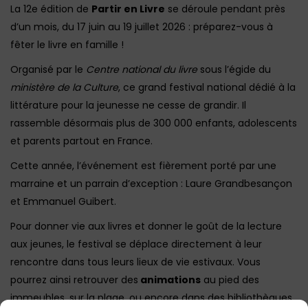
La 12e édition de
Partir en Livre
se déroule pendant près
d’un mois, du 17 juin au 19 juillet 2026 : préparez-vous à
fêter le livre en famille !
Organisé par le
Centre national du livre
sous l’égide du
ministère de la Culture
, ce grand festival national dédié à la
littérature pour la jeunesse ne cesse de grandir. Il
rassemble désormais plus de 300 000 enfants, adolescents
et parents partout en France.
Cette année, l’événement est fièrement porté par une
marraine et un parrain d’exception : Laure Grandbesançon
et Emmanuel Guibert.
Pour donner vie aux livres et donner le goût de la lecture
aux jeunes, le festival se déplace directement à leur
rencontre dans tous leurs lieux de vie estivaux. Vous
pourrez ainsi retrouver des
animations
au pied des
immeubles, sur la plage, ou encore dans des bibliothèques