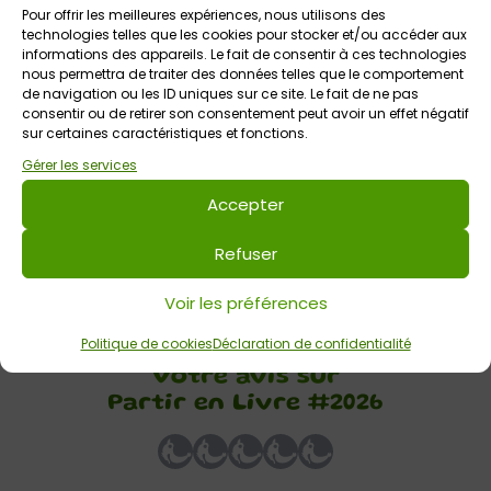
et des librairies, hors les murs, avec au programme de
Pour offrir les meilleures expériences, nous utilisons des
technologies telles que les cookies pour stocker et/ou accéder aux
superbes activités gratuites et de proximité :
informations des appareils. Le fait de consentir à ces technologies
nous permettra de traiter des données telles que le comportement
-Des ateliers et des jeux
de navigation ou les ID uniques sur ce site. Le fait de ne pas
-Des spectacles captivants
consentir ou de retirer son consentement peut avoir un effet négatif
sur certaines caractéristiques et fonctions.
-Des rencontres d’auteurs
-Etc.
Gérer les services
Accepter
Un rendez-vous parfait pour s’évader et bouquiner cet été !
Découvrez le programme près de chez vous sur la carte
Refuser
interactive ICI
Voir les préférences
Politique de cookies
Déclaration de confidentialité
Votre avis sur
Partir en Livre #2026