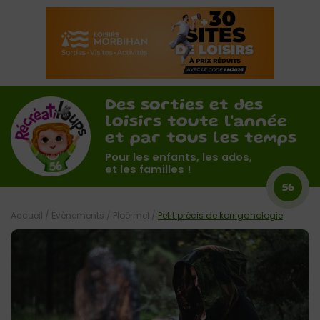
Des sorties et des
loisirs toute l'année
et par tous les temps
Pour les enfants, les ados,
et les familles !
56
Accueil
/
Évènements
/
Ploërmel
/
Petit précis de korriganologie