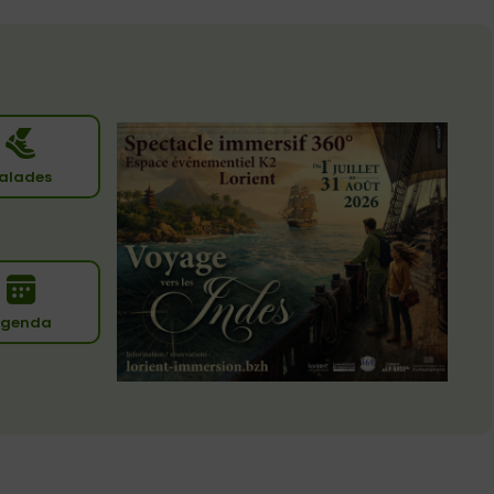
alades
genda