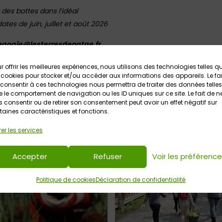
des bottes dans l’idéal
ates de juin, juillet et août 2026
dagogie@lesterresdenatae.fr
Retrouvez ICI toutes les infos sur
Les Terres de Nataé
r offrir les meilleures expériences, nous utilisons des technologies telles q
 cookies pour stocker et/ou accéder aux informations des appareils. Le fai
consentir à ces technologies nous permettra de traiter des données telles
 le comportement de navigation ou les ID uniques sur ce site. Le fait de n
 consentir ou de retirer son consentement peut avoir un effet négatif sur
taines caractéristiques et fonctions.
er les services
Accepter
Refuser
Voir les préférenc
Politique de cookies
Déclaration de confidentialité