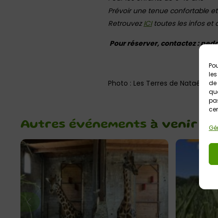
Prévoir une tenue confortable et 
Retrouvez
ICI
toutes les infos et d
Pour réserver, contactez : pe
Pou
les
Photo : Les Terres de Nataé
de 
que
pas
cer
Autres événements
à venir
Gér