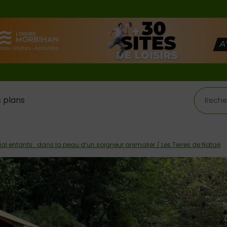
 plans
al enfants : dans la peau d’un soigneur animalier / Les Terres de Nataé