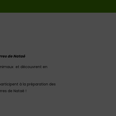
erres de Nataé
s animaux et découvrent en
rticipent à la préparation des
rres de Nataé !