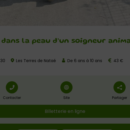
: dans la peau d’un soigneur anima
h30
Les Terres de Nataé
De 6 ans à 10 ans
43 €
Contacter
Site
Partager
Billetterie en ligne