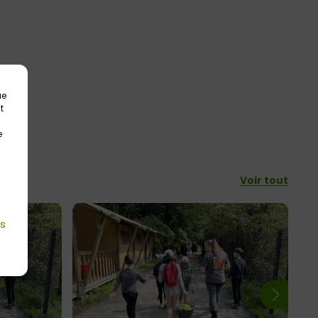
ue
t
e
Voir tout
es