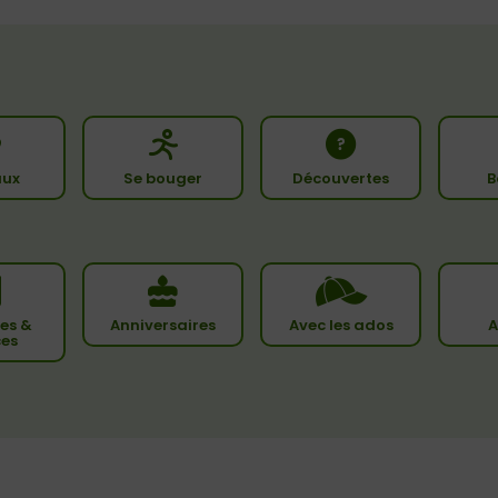
ux
Se bouger
Découvertes
B
es &
Anniversaires
Avec les ados
A
ces