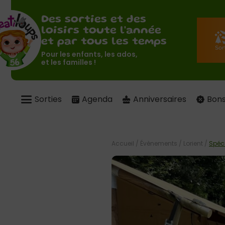
Des sorties et des
loisirs toute l'année
et par tous les temps
Pour les enfants, les ados,
et les familles !
Sorties
Agenda
Anniversaires
Bons
Accueil
/
Évènements
/
Lorient
/
Spéci