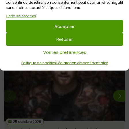
autre date).
consentir ou de retirer son consentement peut avoir un effet négatif
sur certaines caractéristiques et fonctions.
JEU TERMINE ! Félicitations à : Aurélie Quer, Marielle Le
Gérer les services
Marrec !
Accepter
Vos données personnelles ne sont pas transmises à des
tiers et sont supprimées à l’issue du jeu.
Refuser
Voir les préférences
Voir tout
Autres événements
à venir
Politique de cookies
Déclaration de confidentialité
25 octobre 2026