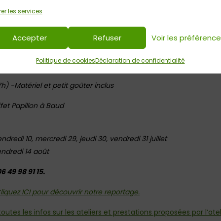
nts sont invités à lâcher prise et à laisser place à leur créativité
er les services
rtiste professionnelle.
Accepter
Refuser
Voir les préférenc
Infos pratiques :
Politique de cookies
Déclaration de confidentialité
r une ou plusieurs dates)
7h) -Matériel et petit goûter inclus
ffet Papillon à Baud
vendredi 10, mercredi 29, jeudi 30, vendredi 31 juillet
vendredi 14 août
6 49 98 91 15.
liquez ICI pour découvrir notre reportage.
toutes les infos sur les ateliers et prestations proposées par l’ate