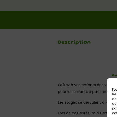
Description
Av
Offrez à vos enfants des vacance
Pou
pour les enfants à partir de 4 an
les
de 
Les stages se déroulent à la dem
que
pas
Lors de ces après-midis artistiqu
cer