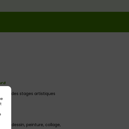
ard
anime des stages artistiques
ue
t
e
ues : dessin, peinture, collage,