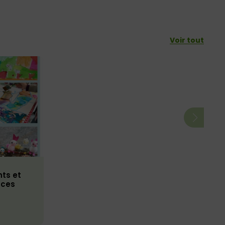
Voir tout
nts et
nces