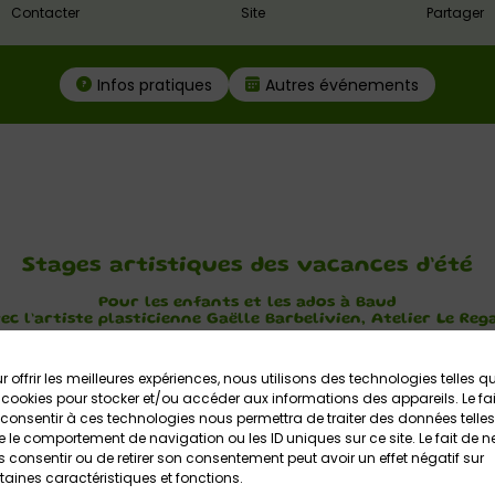
Contacter
Site
Partager
Infos pratiques
Autres événements
Stages artistiques des vacances d’été
Pour les enfants et les ados à Baud
ec l’artiste plasticienne Gaëlle Barbelivien, Atelier Le Reg
s créatives ! Cet été, l’artiste plasticienne Gaëlle Barbelivien 
r offrir les meilleures expériences, nous utilisons des technologies telles q
s (et les ados) !
 cookies pour stocker et/ou accéder aux informations des appareils. Le fai
consentir à ces technologies nous permettra de traiter des données telles
i-journée, de 14h à 17h (goûter inclus).
 le comportement de navigation ou les ID uniques sur ce site. Le fait de n
 consentir ou de retirer son consentement peut avoir un effet négatif sur
es, les enfants auront le plaisir de découvrir de multiples techniq
taines caractéristiques et fonctions.