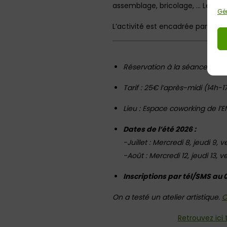
assemblage, bricolage, … Les enfa
Gér
L’activité est encadrée par une a
Réservation à la séance (pou
Tarif : 25€ l’après-midi (14h-1
Lieu : Espace coworking de l’E
Dates de l’été 2026 :
-Juillet : Mercredi 8, jeudi 9, 
-Août : Mercredi 12, jeudi 13, 
Inscriptions par tél/SMS au 0
On a testé un atelier artistique.
C
Retrouvez ici 