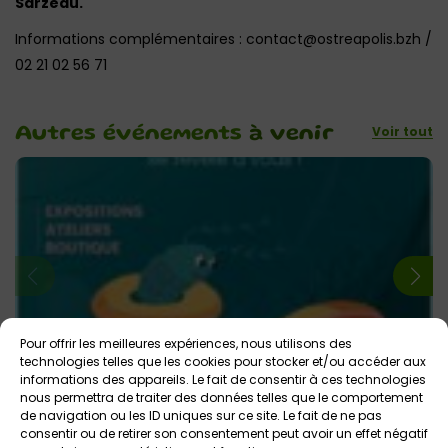
Sarzeau.
Informations complémentaires : contact@ostreapolis.bzh /
02 21 02 56 71
Voir tout
Autres événements
à venir
Pour offrir les meilleures expériences, nous utilisons des
1 juillet 2026 > 31 août 2026
technologies telles que les cookies pour stocker et/ou accéder aux
informations des appareils. Le fait de consentir à ces technologies
Les visites guidées de l’été (dont visite enfants)
nous permettra de traiter des données telles que le comportement
à Ostréapolis
de navigation ou les ID uniques sur ce site. Le fait de ne pas
consentir ou de retirer son consentement peut avoir un effet négatif
Ostréapolis
Tout public