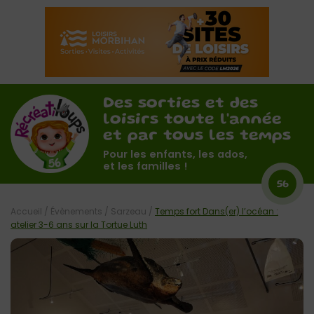
Des sorties et des
loisirs toute l'année
et par tous les temps
Pour les enfants, les ados,
et les familles !
56
Accueil
/
Évènements
/
Sarzeau
/
Temps fort Dans(er) l’océan :
atelier 3-6 ans sur la Tortue Luth