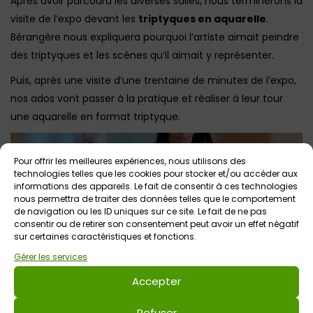
Après avoir parcouru les diverses salles, nous terminerons la
visite de l’expo devant les
triptyques en aquarelle
.
Bérangère nous expliquera pourquoi l’artiste aimait peindre
des triptyques et les scènes qu’il aimait y représenter.
Puis, après une visite d’une trentaine de minutes de l’expo,
nos ados vont passer à la pratique et réaliser à leur tour
une aquarelle en format triptyque.
Pour offrir les meilleures expériences, nous utilisons des
technologies telles que les cookies pour stocker et/ou accéder aux
informations des appareils. Le fait de consentir à ces technologies
nous permettra de traiter des données telles que le comportement
de navigation ou les ID uniques sur ce site. Le fait de ne pas
consentir ou de retirer son consentement peut avoir un effet négatif
sur certaines caractéristiques et fonctions.
Gérer les services
Accepter
Refuser