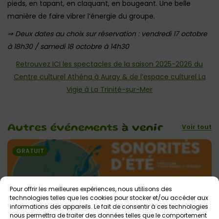
pieds, en tapant, en claquant, en bougeant. Une belle
manière de faire vibrer l’énergie du groupe.
⇒ Deux dates au choix sur réservation : vendredi 17 octobre
à 18h30 / samedi 18 octobre à 14h30
Retrouvez ICI les spectacles de la saison 2025-2026 du
Centre culturel Athéna à Auray & de l’espace culturel La
Vigie à La Trinité-sur-Mer
Voir tout
Autres événements
à venir
GRATUIT
Pour offrir les meilleures expériences, nous utilisons des
technologies telles que les cookies pour stocker et/ou accéder aux
informations des appareils. Le fait de consentir à ces technologies
nous permettra de traiter des données telles que le comportement