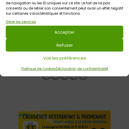
de navigation ou les ID uniques sur ce site. Le fait de ne pas
consentir ou de retirer son consentement peut avoir un effet négatif
13 juin 2026 > 20 septembre 2026
sur certaines caractéristiques et fonctions.
Exposition Sonorités d’été
Gérer les services
Chapelle du Saint-Esprit
Tout public
Accepter
Refuser
Votre avis sur
Voir les préférences
Atelier de percussions corporelles
Politique de cookies
Déclaration de confidentialité