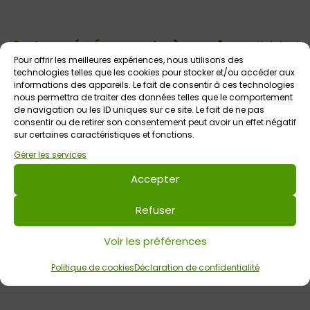
Voir tout
Autres événements
à venir
Pour offrir les meilleures expériences, nous utilisons des
technologies telles que les cookies pour stocker et/ou accéder aux
informations des appareils. Le fait de consentir à ces technologies
nous permettra de traiter des données telles que le comportement
de navigation ou les ID uniques sur ce site. Le fait de ne pas
consentir ou de retirer son consentement peut avoir un effet négatif
sur certaines caractéristiques et fonctions.
Gérer les services
Accepter
12 août 2026
Refuser
Stages artistiques enfants et ados pendant les
vacances d’été
Voir les préférences
L’Effet Papillon
Dès 4 ans
Politique de cookies
Déclaration de confidentialité