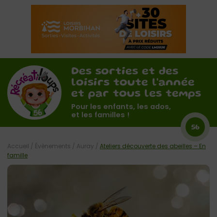
Des sorties et des
loisirs toute l'année
et par tous les temps
Pour les enfants, les ados,
et les familles !
56
Accueil
/
Évènements
/
Auray
/
Ateliers découverte des abeilles – En
famille