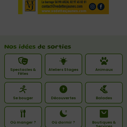
Nos idées
de sorties
Spectacles &
Ateliers Stages
Animaux
Fêtes
Se bouger
Découvertes
Balades
Où manger ?
Où dormir ?
Boutiques &
Services