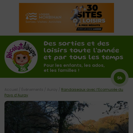
Des sorties et des
loisirs toute l'année
et par tous les temps
Pour les enfants, les ados,
et les familles !
56
Accueil
/
Évènements
/
Auray
/
Randoiseaux avec l’Ecomusée du
Pays d’Auray