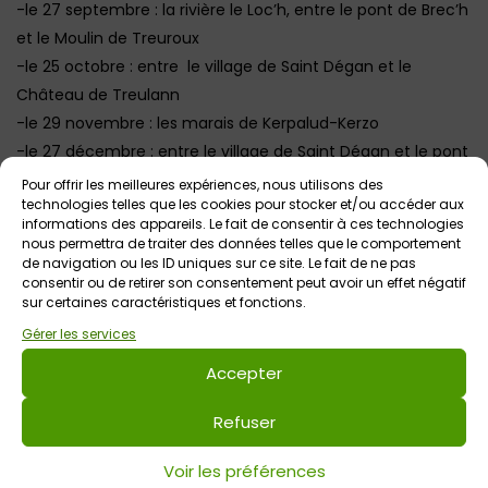
-le 27 septembre : la rivière le Loc’h, entre le pont de Brec’h
et le Moulin de Treuroux
-le 25 octobre : entre le village de Saint Dégan et le
Château de Treulann
-le 29 novembre : les marais de Kerpalud-Kerzo
-le 27 décembre : entre le village de Saint Dégan et le pont
de St Guérin
Pour offrir les meilleures expériences, nous utilisons des
technologies telles que les cookies pour stocker et/ou accéder aux
informations des appareils. Le fait de consentir à ces technologies
nous permettra de traiter des données telles que le comportement
Voir tout
Autres événements
à venir
de navigation ou les ID uniques sur ce site. Le fait de ne pas
consentir ou de retirer son consentement peut avoir un effet négatif
sur certaines caractéristiques et fonctions.
Gérer les services
Accepter
Refuser
Voir les préférences