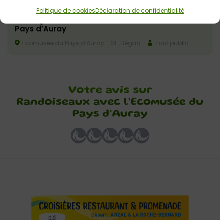
3 août 2026 > 9 août 2026
Politique de cookies
Déclaration de confidentialité
Visite guidée des chaumières à l’Ecomusée du
Pays d’Auray
Ecomusée du Pays d’Auray – St-Dégan
Tout public
Votre avis sur
Randoiseaux avec l’Ecomusée du
Pays d’Auray