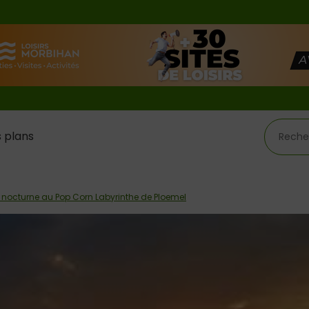
 plans
e nocturne au Pop Corn Labyrinthe de Ploemel