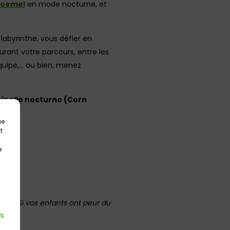
Ploemel
en mode nocturne, et
labyrinthe, vous défier en
rant votre parcours, entre les
 équipe,… ou bien, menez
minelle nocturne (Corn
ue
t
e
rty / Si vos enfants ont peur du
es