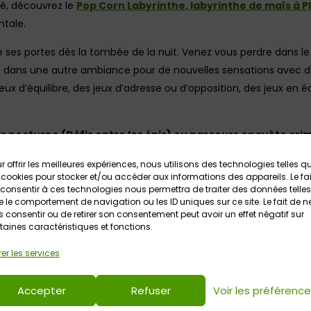
té, découvrez le
Pop Corn Labyrinthe, labyrinthe de maïs à 
ntale.
 ses portes dès la tombée de la nuit. Venez vous perdre dans le 
the dans une autre ambiance pour de nouvelles sensations avec du
 jeux d’équilibre, des jeux d’adresse ou d’opposition, des jeux en
is nocturne (Défis entre les épis) ou parcours enquête cri
r offrir les meilleures expériences, nous utilisons des technologies telles q
 cookies pour stocker et/ou accéder aux informations des appareils. Le fai
e de poche ou lampe frontale !
consentir à ces technologies nous permettra de traiter des données telles
 le comportement de navigation ou les ID uniques sur ce site. Le fait de n
 consentir ou de retirer son consentement peut avoir un effet négatif sur
t 23h00 / En août départs entre 21h30 et 22h30
taines caractéristiques et fonctions.
er les services
 15€ selon l’activité choisie
 pour le Défi entre les épis et dès 10 ans pour la Corn Murder Pa
Accepter
Refuser
Voir les préférenc
ée.