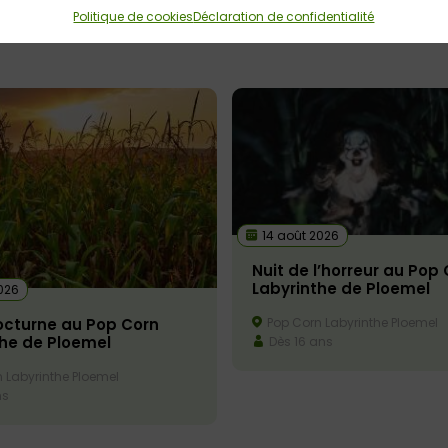
Politique de cookies
Déclaration de confidentialité
14 août 2026
Nuit de l’horreur au Pop
Labyrinthe de Ploemel
026
octurne au Pop Corn
Pop Corn Labyrinthe Ploemel
the de Ploemel
Dès 16 ans
 Labyrinthe Ploemel
ns