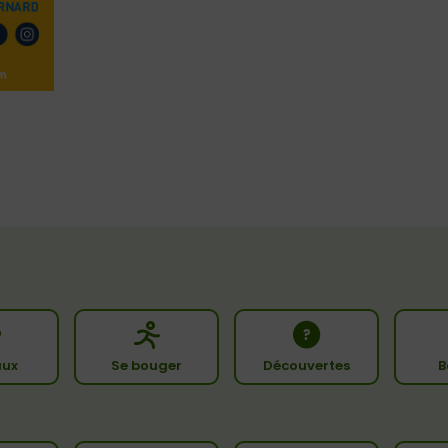
ux
Se bouger
Découvertes
B