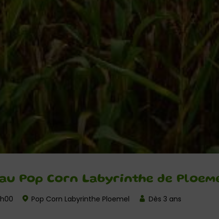
 au Pop Corn Labyrinthe de Ploem
3h00
Pop Corn Labyrinthe Ploemel
Dès 3 ans