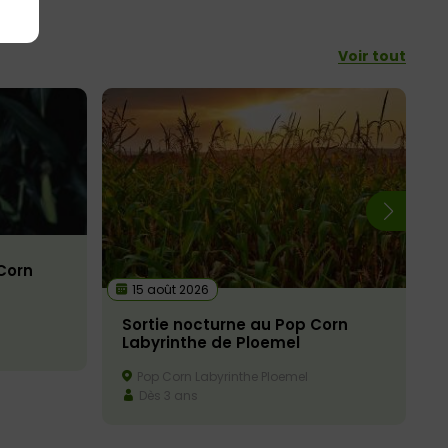
Voir tout
 Corn
15 août 2026
Sortie nocturne au Pop Corn
Labyrinthe de Ploemel
Pop Corn Labyrinthe Ploemel
Dès 3 ans