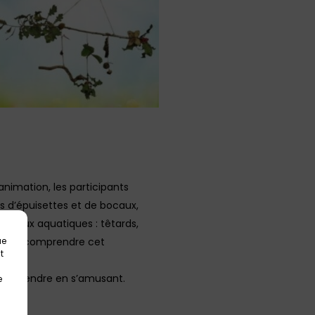
animation, les participants
s d’épuisettes et de bocaux,
nimaux aquatiques : têtards,
e mieux comprendre cet
ue
t
et apprendre en s’amusant.
e