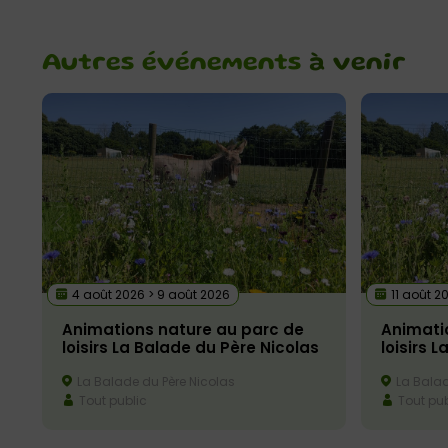
Autres événements
à venir
4 août 2026 > 9 août 2026
11 août 2
Animations nature au parc de
Animati
loisirs La Balade du Père Nicolas
loisirs 
La Balade du Père Nicolas
La Balad
Tout public
Tout pub