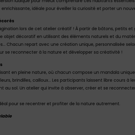
mersion ludique pour mieux comprendre ces habitants essentiels 
richissante, idéale pour éveiller la curiosité et porter un nouve
décorés
gination lors de cet atelier créatif ! À partir de bâtons, petits et
re objet décoratif en utilisant des éléments naturels et du matéri
lles… Chacun repart avec une création unique, personnalisée selo
our se reconnecter à la nature et développer sa créativité !
as
isant en pleine nature, où chacun compose un mandala unique 
leurs, brindilles, cailloux… Les participants laissent libre cours à
u sol. Un atelier qui invite à observer, créer et se reconnecte
idéal pour se recentrer et profiter de la nature autrement.
alable