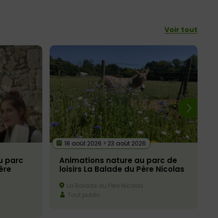
Voir tout
18 août 2026 > 23 août 2026
u parc
Animations nature au parc de
ère
loisirs La Balade du Père Nicolas
La Balade du Père Nicolas
Tout public