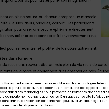
nspirant, parfait pour laisser parler son imagination !
aisant en pleine nature, où chacun compose un mandala
rels.Feuilles, fleurs, brindilles, cailloux… Les participants
imagination pour créer une œuvre éphémère directement
à observer, créer et se reconnecter à l’environnement tout
idéal pour se recentrer et profiter de la nature autrement.
 bêtes dans la mare
onde fascinant, souvent discret mais plein de vie ! Lors de cette 
abitants de la mare et apprennent à les observer de près Équipé
s explorateurs et curieux capturent avec précaution différents a
s d’insectes, tritons ou encore grenouilles. L’occasion idéale d
r offrir les meilleures expériences, nous utilisons des technologies telles q
 cookies pour stocker et/ou accéder aux informations des appareils. Le fai
stème riche et fragile.
consentir à ces technologies nous permettra de traiter des données telles
ctivité ludique et immersive, parfaite pour éveiller la curiosité 
 le comportement de navigation ou les ID uniques sur ce site. Le fait de n
 consentir ou de retirer son consentement peut avoir un effet négatif sur
taines caractéristiques et fonctions.
 au 26 juillet : Papier recyclé