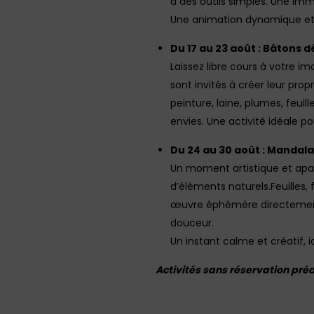
à des outils simples. Une im
Une animation dynamique et en
Du 17 au 23 août : Bâtons 
Laissez libre cours à votre ima
sont invités à créer leur prop
peinture, laine, plumes, feui
envies. Une activité idéale p
Du 24 au 30 août : Mandal
Un moment artistique et apa
d’éléments naturels.Feuilles, f
œuvre éphémère directement a
douceur.
Un instant calme et créatif, 
Activités sans réservation pré