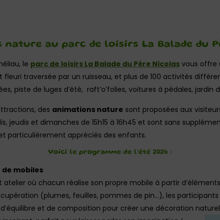
 nature au parc de loisirs La Balade du P
éliau, le
parc de loisirs La Balade du Père Nicolas
vous offre 
fleuri traversée par un ruisseau, et plus de 100 activités différen
, piste de luges d’été, raft’o’folies, voitures à pédales, jardin d
ttractions, des
animations nature
sont proposées aux visiteu
dis, jeudis et dimanches de 15h15 à 16h45 et sont sans supplément
 et particulièrement appréciés des enfants.
Voici le programme de l’été 2026 :
on de mobiles
t atelier où chacun réalise son propre mobile à partir d’éléments
récupération (plumes, feuilles, pommes de pin…), les participan
u d’équilibre et de composition pour créer une décoration naturel