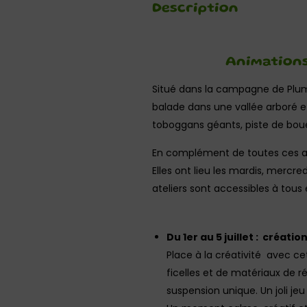
Description
Animations
Situé dans la campagne de Plum
balade dans une vallée arboré et 
toboggans géants, piste de bouées
En complément de toutes ces a
Elles ont lieu les mardis, mercre
ateliers sont accessibles à tous
Du 1er au 5 juillet : créati
Place à la créativité avec ce
ficelles et de matériaux de 
suspension unique. Un joli je