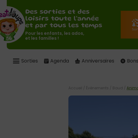
Des sorties et des
loisirs toute l'année
et par tous les temps
Pour les enfants, les ados,
et les familles !
Sorties
Agenda
Anniversaires
Bons
Accueil
/
Évènements
/
Baud
/
Anima