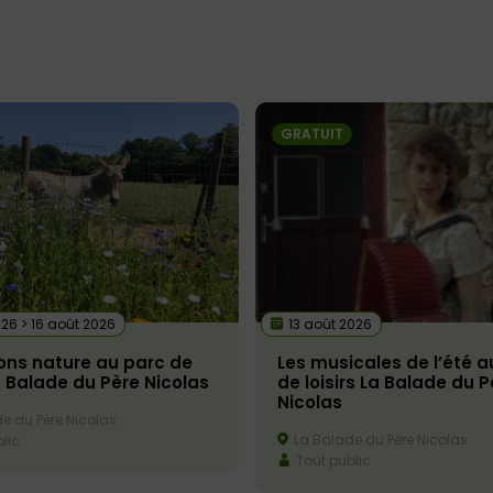
GRATUIT
026 > 16 août 2026
13 août 2026
ons nature au parc de
Les musicales de l’été a
La Balade du Père Nicolas
de loisirs La Balade du P
Nicolas
e du Père Nicolas
La Balade du Père Nicolas
lic
Tout public