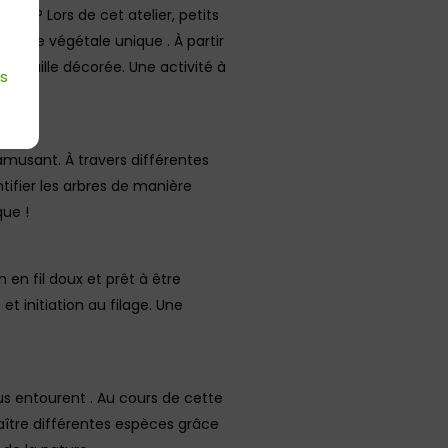
les ? Lors de cet atelier, petits
touche végétale unique . À partir
e feuille décorée. Une activité à
es
é !
s’amusant. À travers différentes
tifier les arbres de manière
que !
 en fil doux et prêt à être
et initiation au filage. Une
.
us entourent . Au cours de cette
aître différentes espèces grâce