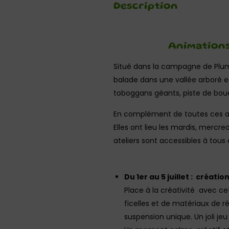
Description
Animations
Situé dans la campagne de Plum
balade dans une vallée arboré et 
toboggans géants, piste de bouées
En complément de toutes ces a
Elles ont lieu les mardis, mercre
ateliers sont accessibles à tous
Du 1er au 5 juillet : créati
Place à la créativité avec ce
ficelles et de matériaux de 
suspension unique. Un joli je