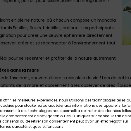
nspirant, parfait pour laisser parler son imagination !
aisant en pleine nature, où chacun compose un mandala
rels.Feuilles, fleurs, brindilles, cailloux… Les participants
imagination pour créer une œuvre éphémère directement
à observer, créer et se reconnecter à l’environnement tout
idéal pour se recentrer et profiter de la nature autrement.
 bêtes dans la mare
onde fascinant, souvent discret mais plein de vie ! Lors de cette 
abitants de la mare et apprennent à les observer de près Équipé
s explorateurs et curieux capturent avec précaution différents a
s d’insectes, tritons ou encore grenouilles. L’occasion idéale d
r offrir les meilleures expériences, nous utilisons des technologies telles q
 cookies pour stocker et/ou accéder aux informations des appareils. Le fai
stème riche et fragile.
consentir à ces technologies nous permettra de traiter des données telles
ctivité ludique et immersive, parfaite pour éveiller la curiosité 
 le comportement de navigation ou les ID uniques sur ce site. Le fait de n
 consentir ou de retirer son consentement peut avoir un effet négatif sur
taines caractéristiques et fonctions.
 au 26 juillet : Papier recyclé