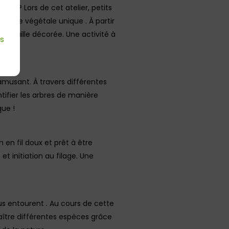
les ? Lors de cet atelier, petits
touche végétale unique . À partir
e feuille décorée. Une activité à
es
é !
s’amusant. À travers différentes
tifier les arbres de manière
que !
 en fil doux et prêt à être
et initiation au filage. Une
.
us entourent . Au cours de cette
aître différentes espèces grâce