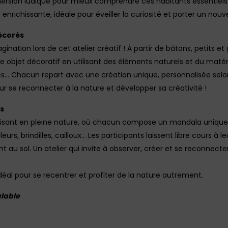
mersion ludique pour mieux comprendre ces habitants essentiels 
richissante, idéale pour éveiller la curiosité et porter un nouve
décorés
gination lors de cet atelier créatif ! À partir de bâtons, petits et
re objet décoratif en utilisant des éléments naturels et du matéri
lles… Chacun repart avec une création unique, personnalisée selo
our se reconnecter à la nature et développer sa créativité !
as
isant en pleine nature, où chacun compose un mandala unique 
leurs, brindilles, cailloux… Les participants laissent libre cours à
u sol. Un atelier qui invite à observer, créer et se reconnecte
idéal pour se recentrer et profiter de la nature autrement.
alable