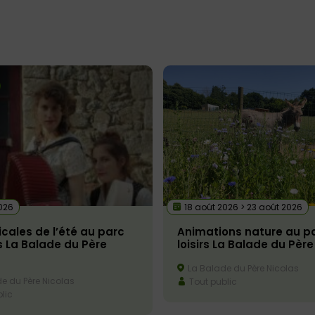
026
18 août 2026 > 23 août 2026
cales de l’été au parc
Animations nature au p
rs La Balade du Père
loisirs La Balade du Père
La Balade du Père Nicolas
e du Père Nicolas
Tout public
lic