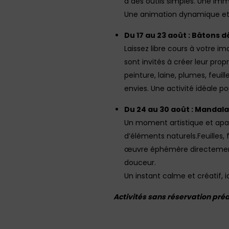
à des outils simples. Une im
Une animation dynamique et en
Du 17 au 23 août : Bâtons 
Laissez libre cours à votre ima
sont invités à créer leur prop
peinture, laine, plumes, feui
envies. Une activité idéale p
Du 24 au 30 août : Mandal
Un moment artistique et apa
d’éléments naturels.Feuilles, f
œuvre éphémère directement a
douceur.
Un instant calme et créatif, 
Activités sans réservation pré