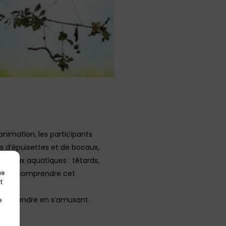
animation, les participants
s d’épuisettes et de bocaux,
nimaux aquatiques : têtards,
e mieux comprendre cet
ue
t
et apprendre en s’amusant.
e