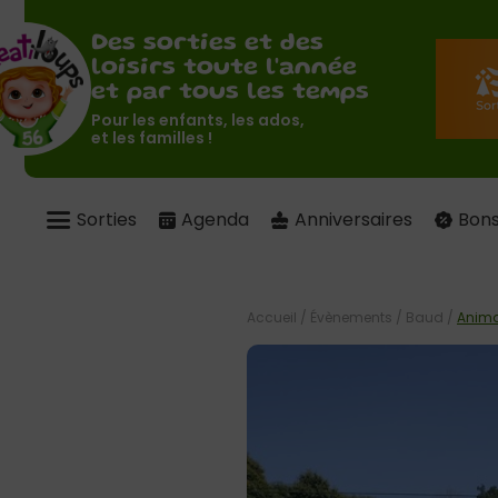
Des sorties et des
loisirs toute l'année
et par tous les temps
Pour les enfants, les ados,
et les familles !
Sorties
Agenda
Anniversaires
Bons
Accueil
/
Évènements
/
Baud
/
Anima