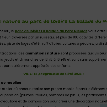
 nature au parc de loisirs La Balade du P
éliau, le
parc de loisirs La Balade du Père Nicolas
vous offre 
fleuri traversée par un ruisseau, et plus de 100 activités différen
, piste de luges d’été, raft’o’folies, voitures à pédales, jardin d
ttractions, des
animations nature
sont proposées aux visiteu
dis, jeudis et dimanches de 15h15 à 16h45 et sont sans supplément
 et particulièrement appréciés des enfants.
Voici le programme de l’été 2026 :
on de mobiles
t atelier où chacun réalise son propre mobile à partir d’éléments
récupération (plumes, feuilles, pommes de pin…), les participan
u d’équilibre et de composition pour créer une décoration naturel