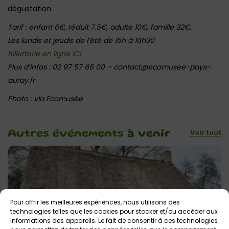
dégustation.
Tarif : enfant 6€, réduit 7.5€, adulte 10€, famille 32€.
Les lundis et jeudis de l’été de 15h à 16h30
Billetterie en ligne ICI
Plus d’infos : 02 97 57 66 00 – contact@ecomusee-pays-
auray.fr
Photo : via Ecomusée
Voir tout
Autres événements
à venir
Pour offrir les meilleures expériences, nous utilisons des
technologies telles que les cookies pour stocker et/ou accéder aux
informations des appareils. Le fait de consentir à ces technologies