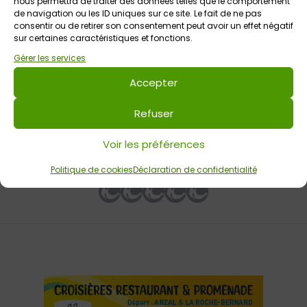
nous permettra de traiter des données telles que le comportement
de navigation ou les ID uniques sur ce site. Le fait de ne pas
consentir ou de retirer son consentement peut avoir un effet négatif
10 août 2026 > 16 août 2026
sur certaines caractéristiques et fonctions.
Visite guidée des chaumières à l’Ecomusée du
Pays d’Auray
Gérer les services
Ecomusée du Pays d’Auray – St-Dégan
Tout public
Accepter
Refuser
Voir les préférences
Votre avis sur
Atelier galettes au feu de bois
Politique de cookies
Déclaration de confidentialité