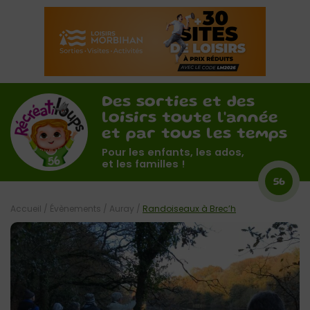
Des sorties et des
loisirs toute l'année
et par tous les temps
Pour les enfants, les ados,
et les familles !
56
Accueil
/
Évènements
/
Auray
/
Randoiseaux à Brec’h