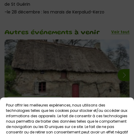
de St Guérin
-le 28 décembre : les marais de Kerpalud-Kerzo
Voir tout
Autres événements
à venir
3 août 2026 > 9 août 2026
Pour offrir les meilleures expériences, nous utilisons des
Visite guidée des chaumières à l’Ecomusée du
technologies telles que les cookies pour stocker et/ou accéder aux
Pays d’Auray
informations des appareils. Le fait de consentir à ces technologies
nous permettra de traiter des données telles que le comportement
Ecomusée du Pays d’Auray – St-Dégan
Tout public
de navigation ou les ID uniques sur ce site. Le fait de ne pas
consentir ou de retirer son consentement peut avoir un effet négatif