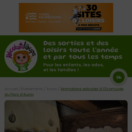
Des sorties et des
loisirs toute l'année
et par tous les temps
Pour les enfants, les ados,
et les familles !
56
Accueil
/
Évènements
/
Auray
/
Animations estivales à l’Ecomusée
du Pays d’Auray