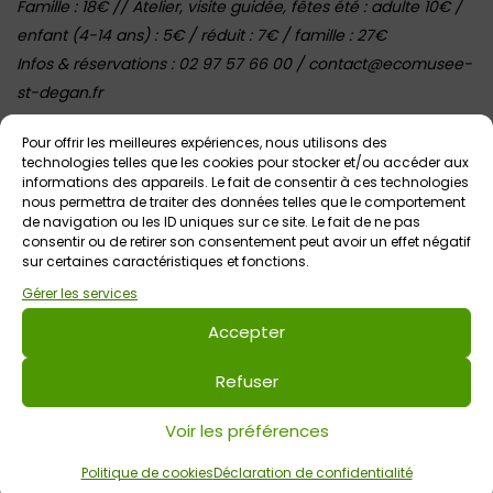
Famille : 18€ // Atelier, visite guidée, fêtes été : adulte 10€ /
enfant (4-14 ans) : 5€ / réduit : 7€ / famille : 27€
Infos & réservations : 02 97 57 66 00 / contact@ecomusee-
st-degan.fr
Pour offrir les meilleures expériences, nous utilisons des
technologies telles que les cookies pour stocker et/ou accéder aux
Voir tout
Autres événements
à venir
informations des appareils. Le fait de consentir à ces technologies
nous permettra de traiter des données telles que le comportement
de navigation ou les ID uniques sur ce site. Le fait de ne pas
consentir ou de retirer son consentement peut avoir un effet négatif
sur certaines caractéristiques et fonctions.
Gérer les services
Accepter
Refuser
3 août 2026 > 9 août 2026
Voir les préférences
Visite guidée des chaumières à l’Ecomusée du
Pays d’Auray
Politique de cookies
Déclaration de confidentialité