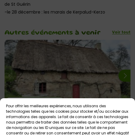
de St Guérin
-le 28 décembre : les marais de Kerpalud-Kerzo
Voir tout
Autres événements
à venir
3 août 2026 > 9 août 2026
Pour offrir les meilleures expériences, nous utilisons des
Visite guidée des chaumières à l’Ecomusée du
technologies telles que les cookies pour stocker et/ou accéder aux
Pays d’Auray
informations des appareils. Le fait de consentir à ces technologies
nous permettra de traiter des données telles que le comportement
Ecomusée du Pays d’Auray – St-Dégan
Tout public
de navigation ou les ID uniques sur ce site. Le fait de ne pas
consentir ou de retirer son consentement peut avoir un effet négatif