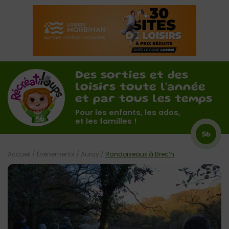
Des sorties et des
loisirs toute l'année
et par tous les temps
Pour les enfants, les ados,
et les familles !
56
Accueil
/
Évènements
/
Auray
/
Randoiseaux à Brec’h