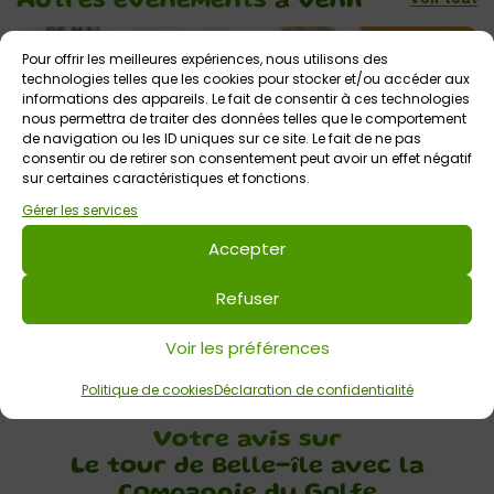
Autres événements
à venir
Pour offrir les meilleures expériences, nous utilisons des
technologies telles que les cookies pour stocker et/ou accéder aux
informations des appareils. Le fait de consentir à ces technologies
nous permettra de traiter des données telles que le comportement
de navigation ou les ID uniques sur ce site. Le fait de ne pas
consentir ou de retirer son consentement peut avoir un effet négatif
sur certaines caractéristiques et fonctions.
Gérer les services
Accepter
6 août 2026
Croisières gourmandes et à thème avec la
Refuser
Compagnie du Golfe
Gare maritime de Vannes
Tout public
Voir les préférences
Politique de cookies
Déclaration de confidentialité
Votre avis sur
Le tour de Belle-île avec la
Compagnie du Golfe