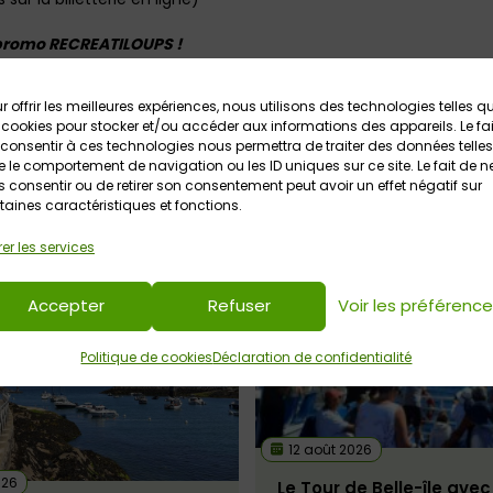
 promo RECREATILOUPS !
a testé le tour de Belle-île avec la Compagnie du Golfe
«
r offrir les meilleures expériences, nous utilisons des technologies telles q
’infos et réservations en ligne auprès de la Compagnie du Go
 cookies pour stocker et/ou accéder aux informations des appareils. Le fai
consentir à ces technologies nous permettra de traiter des données telles
 le comportement de navigation ou les ID uniques sur ce site. Le fait de n
 consentir ou de retirer son consentement peut avoir un effet négatif sur
taines caractéristiques et fonctions.
er les services
Accepter
Refuser
Voir les préférenc
Politique de cookies
Déclaration de confidentialité
12 août 2026
026
Le Tour de Belle-île avec