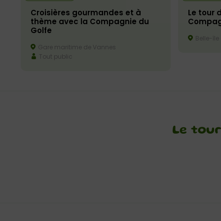
Croisières gourmandes et à
Le tour 
thème avec la Compagnie du
Compagn
Golfe
Belle-île
Gare maritime de Vannes
Tout public
Le tour