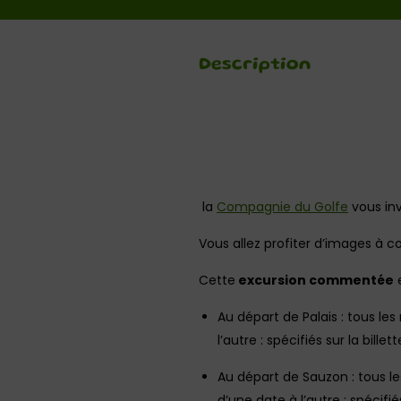
Description
la
Compagnie du Golfe
vous inv
Vous allez profiter d’images à c
Cette
excursion commentée
e
Au départ de Palais : tous le
l’autre : spécifiés sur la billet
Au départ de Sauzon : tous le
d’une date à l’autre : spécifiés