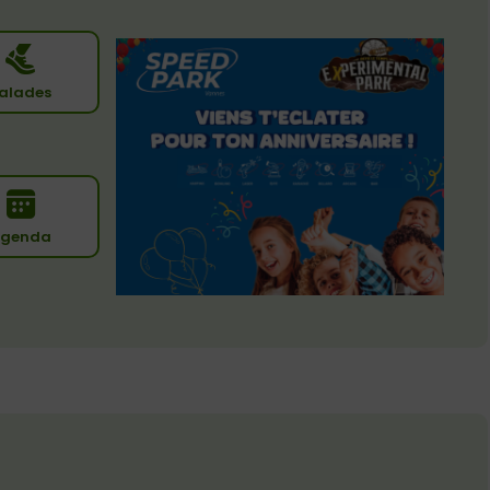
alades
genda