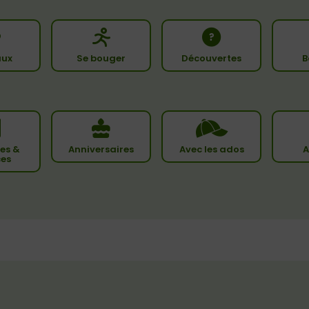
ux
Se bouger
Découvertes
B
es &
Anniversaires
Avec les ados
A
ces