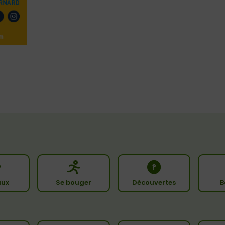
ux
Se bouger
Découvertes
B