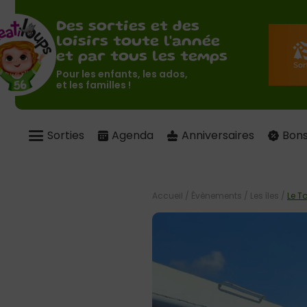
Des sorties et des
loisirs toute l'année
et par tous les temps
Pour les enfants, les ados,
et les familles !
Sorties
Agenda
Anniversaires
Bons
Accueil
/
Évènements
/
Les îles
/
Le T