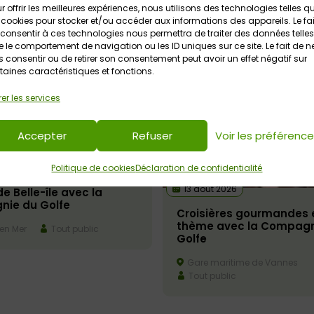
r offrir les meilleures expériences, nous utilisons des technologies telles q
 cookies pour stocker et/ou accéder aux informations des appareils. Le fai
consentir à ces technologies nous permettra de traiter des données telles
 le comportement de navigation ou les ID uniques sur ce site. Le fait de n
 consentir ou de retirer son consentement peut avoir un effet négatif sur
taines caractéristiques et fonctions.
er les services
Accepter
Refuser
Voir les préférenc
Politique de cookies
Déclaration de confidentialité
026
13 août 2026
de Belle-île avec la
ie du Golfe
Croisières gourmandes 
thème avec la Compagn
 en Mer
Tout public
Golfe
Gare maritime de Vannes
Tout public