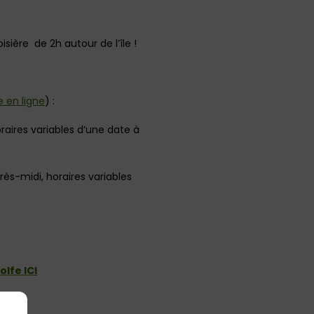
sière de 2h autour de l’île !
ie en ligne
) :
raires variables d’une date à
rès-midi, horaires variables
lfe ICI