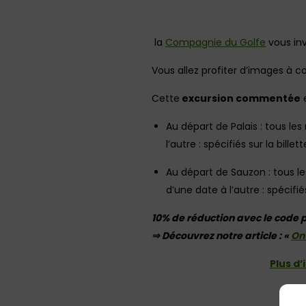
la
Compagnie du Golfe
vous inv
Vous allez profiter d’images à c
Cette
excursion commentée
e
Au départ de Palais : tous le
l’autre : spécifiés sur la billet
Au départ de Sauzon : tous le
d’une date à l’autre : spécifiés
10% de réduction avec le code
⇒ Découvrez notre article : «
On 
Plus d