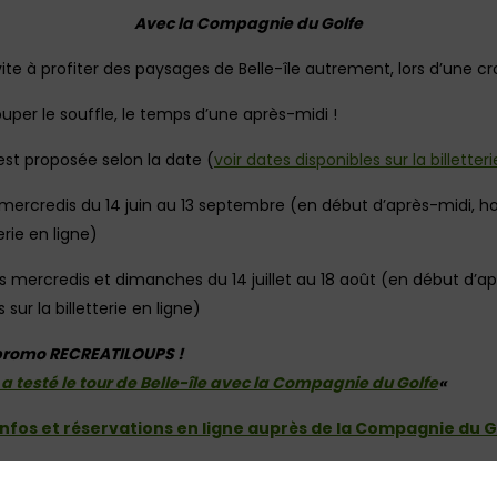
Avec la Compagnie du Golfe
ite à profiter des paysages de Belle-île autrement, lors d’une croi
ouper le souffle, le temps d’une après-midi !
st proposée selon la date (
voir dates disponibles sur la billetter
s mercredis du 14 juin au 13 septembre (en début d’après-midi, ho
terie en ligne)
s mercredis et dimanches du 14 juillet au 18 août (en début d’ap
 sur la billetterie en ligne)
 promo RECREATILOUPS !
a testé le tour de Belle-île avec la Compagnie du Golfe
«
’infos et réservations en ligne auprès de la Compagnie du Go