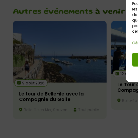
Pou
les
Autres événements
à venir
de 
que
pas
cer
Gér
12 août 2
9 août 2026
Le Tour 
Compagn
Le tour de Belle-île avec la
Compagnie du Golfe
Belle-île
Belle-île en Mer, Sauzon
Tout public