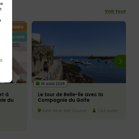
ue
t
Voir tout
e
es
16 août 2026
et à
Le tour de Belle-île avec la
ie du
Compagnie du Golfe
Belle-île en Mer, Sauzon
Tout public