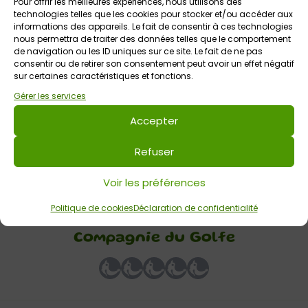
Pour offrir les meilleures expériences, nous utilisons des
technologies telles que les cookies pour stocker et/ou accéder aux
informations des appareils. Le fait de consentir à ces technologies
nous permettra de traiter des données telles que le comportement
de navigation ou les ID uniques sur ce site. Le fait de ne pas
consentir ou de retirer son consentement peut avoir un effet négatif
sur certaines caractéristiques et fonctions.
9 août 2026
Gérer les services
Le tour de Belle-île avec la Compagnie du Golfe
Accepter
Belle-île en Mer, Sauzon
Tout public
Refuser
Voir les préférences
Votre avis sur
Politique de cookies
Déclaration de confidentialité
Le Tour de Belle-île avec la
Compagnie du Golfe