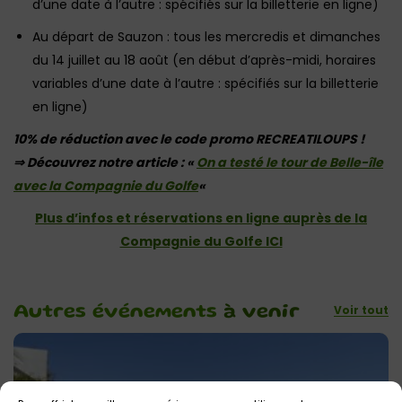
d’une date à l’autre : spécifiés sur la billetterie en ligne)
Au départ de Sauzon : tous les mercredis et dimanches
du 14 juillet au 18 août (en début d’après-midi, horaires
variables d’une date à l’autre : spécifiés sur la billetterie
en ligne)
10% de réduction avec le code promo RECREATILOUPS !
⇒ Découvrez notre article : «
On a testé le tour de Belle-île
avec la Compagnie du Golfe
«
Plus d’infos et réservations en ligne auprès de la
Compagnie du Golfe ICI
Voir tout
Autres événements
à venir