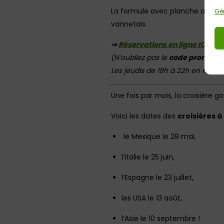
La formule avec planche apéro 
Gér
vannetais.
⇒
Réservations en ligne ICI
(N’oubliez pas le
code promo R
Les jeudis de 19h à 22h en mai, j
Une fois par mois, la croisière
Voici les dates des
croisières 
le Mexique le 28 mai,
l’Italie le 25 juin,
l’Espagne le 23 juillet,
les USA le 13 août,
l’Asie le 10 septembre !