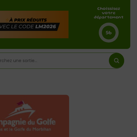
Choissisez
votre
département
56