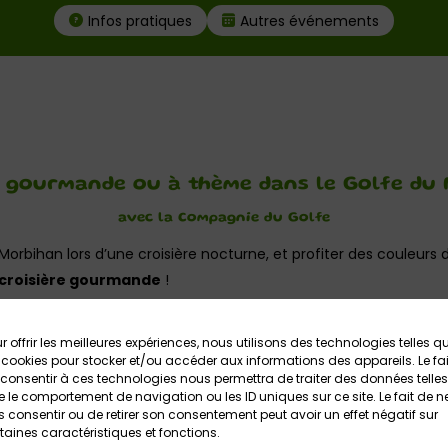
Infos pratiques
Autres événements
e gourmande ou à thème dans le Golfe du
avec la Compagnie du Golfe
Morbihan lors d’une croisière nocturne, et profiter des couleurs d
croisière gourmande
!
éro selon la formule choisie, est proposée par la
Compagnie du 
r offrir les meilleures expériences, nous utilisons des technologies telles q
udis soirs du 7 mai jusqu’au 24 septembre 2026, sur réservation.
 cookies pour stocker et/ou accéder aux informations des appareils. Le fai
consentir à ces technologies nous permettra de traiter des données telles
 … un bar est ouvert à bord du bateau, et le capitaine diffuse sa 
 le comportement de navigation ou les ID uniques sur ce site. Le fait de n
 consentir ou de retirer son consentement peut avoir un effet négatif sur
z en famille ou entre amis de ce moment convivial sur l’eau !
taines caractéristiques et fonctions.