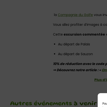
la
Compagnie du Golfe
vous inv
Vous allez profiter d’images à c
Cette
excursion commentée
e
Au départ de Palais
Au départ de Sauzon
10% de réduction avec le code
⇒ Découvrez notre article : «
On 
Plus d
Autres événements
à venir
Pou