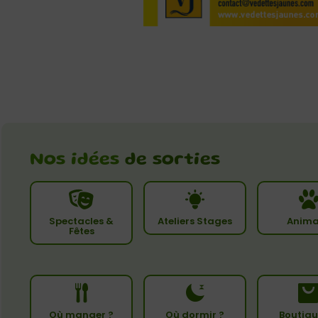
Nos idées
de sorties
Spectacles &
Ateliers Stages
Anima
Fêtes
Où manger ?
Où dormir ?
Boutiqu