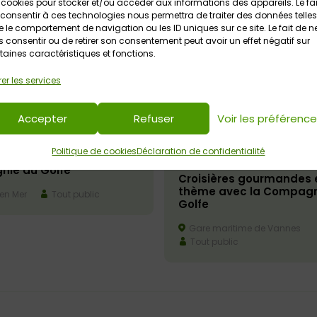
 cookies pour stocker et/ou accéder aux informations des appareils. Le fai
consentir à ces technologies nous permettra de traiter des données telles
 le comportement de navigation ou les ID uniques sur ce site. Le fait de n
 consentir ou de retirer son consentement peut avoir un effet négatif sur
taines caractéristiques et fonctions.
er les services
Accepter
Refuser
Voir les préférenc
026
Politique de cookies
Déclaration de confidentialité
13 août 2026
de Belle-île avec la
ie du Golfe
Croisières gourmandes 
thème avec la Compagn
 en Mer
Tout public
Golfe
Gare maritime de Vannes
Tout public