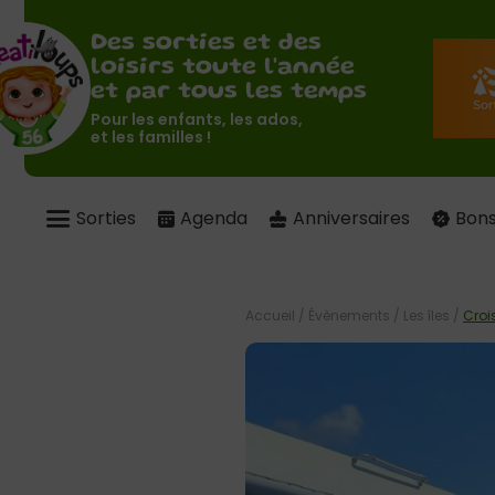
Des sorties et des
loisirs toute l'année
et par tous les temps
Pour les enfants, les ados,
et les familles !
Sorties
Agenda
Anniversaires
Bons
Accueil
/
Évènements
/
Les îles
/
Croi