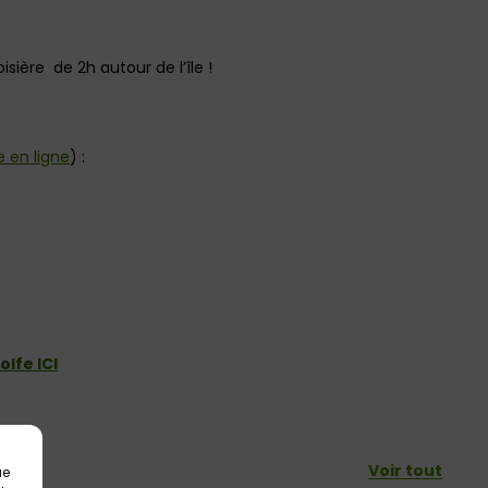
sière de 2h autour de l’île !
ie en ligne
) :
lfe ICI
Voir tout
ue