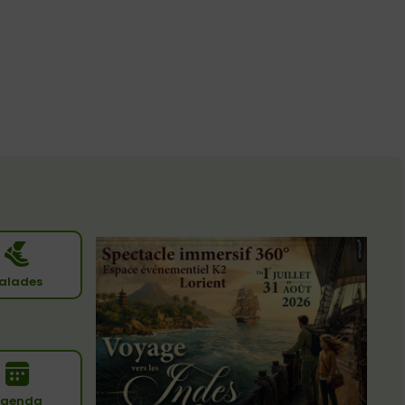
alades
genda