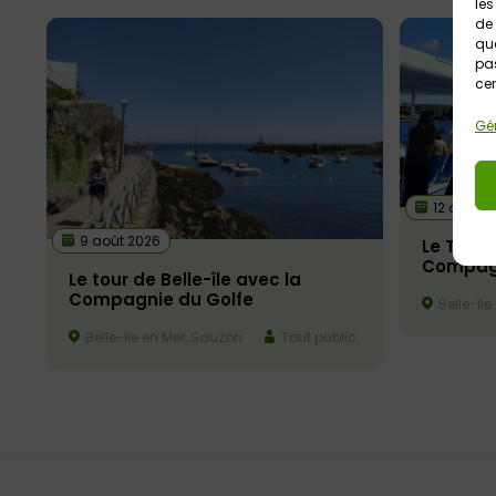
les
de 
que
pas
cer
Gér
12 août 2
9 août 2026
Le Tour 
Compagn
Le tour de Belle-île avec la
Compagnie du Golfe
Belle-île
Belle-île en Mer, Sauzon
Tout public