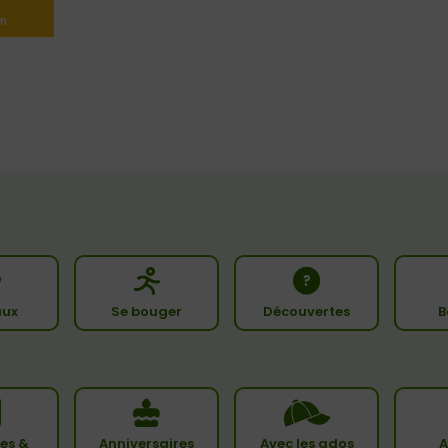
ux
Se bouger
Découvertes
B
es &
Anniversaires
Avec les ados
A