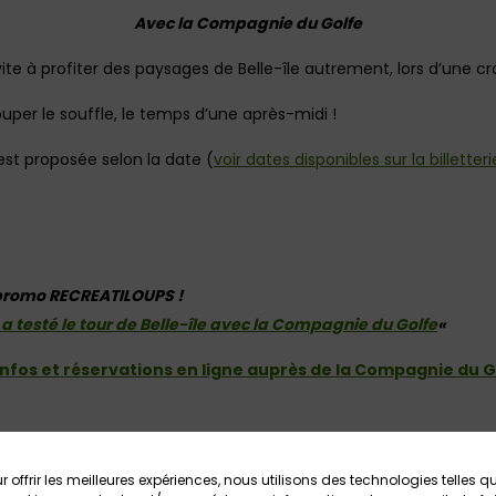
Avec la Compagnie du Golfe
ite à profiter des paysages de Belle-île autrement, lors d’une croi
ouper le souffle, le temps d’une après-midi !
st proposée selon la date (
voir dates disponibles sur la billetter
 promo RECREATILOUPS !
a testé le tour de Belle-île avec la Compagnie du Golfe
«
’infos et réservations en ligne auprès de la Compagnie du Go
r offrir les meilleures expériences, nous utilisons des technologies telles q