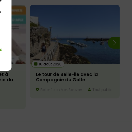
t
e
es
16 août 2026
et à
Le tour de Belle-île avec la
ie du
Compagnie du Golfe
Belle-île en Mer, Sauzon
Tout public