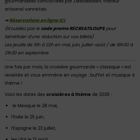
gourmandises concoctées par
Délicatessen
, traiteur
artisanal vannetais.
⇒
Réservations en ligne ICI
(N’oubliez pas le
code promo RECREATILOUPS
pour
bénéficier d’une réduction sur vos billets)
Les jeudis de 19h à 22h en mai, juin, juillet-août / de 18h30 à
21h30 en septembre
Une fois par mois, la croisière gourmande « classique » est
revisitée et vous emmène en voyage : buffet et musique à
thème !
Voici les dates des
croisières à thème
de 2026 :
le Mexique le 28 mai,
l’Italie le 25 juin,
l’Espagne le 23 juillet,
les USA le 13 août,