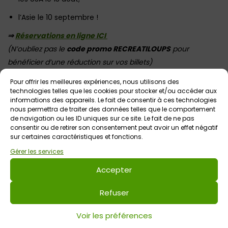
l’Asie le 10 septembre !
⇒
Réservations en ligne ICI
(N’oubliez pas le
code promo RECREATILOUPS
pour
bénéficier d’une réduction sur vos billets)
Les jeudis de 19h à 22h en mai, juin, juillet-août / de 18h30 à
Pour offrir les meilleures expériences, nous utilisons des
21h30 en septembre
technologies telles que les cookies pour stocker et/ou accéder aux
informations des appareils. Le fait de consentir à ces technologies
Note : les réservations sont indispensables, afin de prévoir
nous permettra de traiter des données telles que le comportement
de navigation ou les ID uniques sur ce site. Le fait de ne pas
les quantités de planches apéro !
consentir ou de retirer son consentement peut avoir un effet négatif
sur certaines caractéristiques et fonctions.
Gérer les services
Accepter
Refuser
Voir les préférences